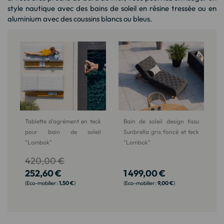
style nautique avec des bains de soleil en résine tressée ou en
aluminium avec des coussins blancs ou bleus.
Tablette d'agrément en teck
Bain de soleil design tissu
pour bain de soleil
Sunbrella gris foncé et teck
"Lombok"
"Lombok"
420,00 €
252,60 €
1 499,00 €
1,50 €
9,00 €