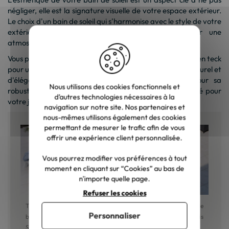
négliger, elle est la signature visuelle de votre espace extérieur.
Le choix d'un bain de soleil qui s'harmonise avec le style de votre
extérieur peut faire toute la différence et créer une
atmosphère chaleureuse et accueillante.
Vous pouvez opter pour une chaise longue traditionnelle en teck
pour un jardin classique, qui apportera une touche de naturel et
d'élégance. Le teck est un bois noble, apprécié pour sa
Nous utilisons des cookies fonctionnels et
robustesse et sa longévité, en faisant un choix de qualité pour
d’autres technologies nécessaires à la
votre jardin.
navigation sur notre site. Nos partenaires et
nous-mêmes utilisons également des cookies
permettant de mesurer le trafic afin de vous
offrir une expérience client personnalisée.
Vous pourrez modifier vos préférences à tout
moment en cliquant sur “Cookies” au bas de
n'importe quelle page.
Refuser les cookies
Transat 2 places bleu et
Chaise longue haut de
Personnaliser
blanc haut de gamme
gamme matelassée gris
Sunbrella "Nusa Pedina"
foncé alu blanc "Terrasse"