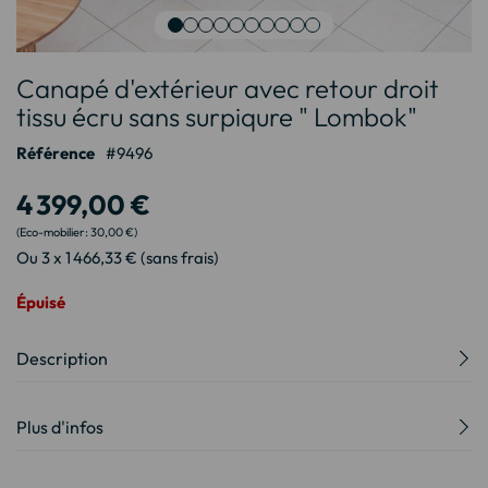
Passer
Canapé d'extérieur avec retour droit
au
début
tissu écru sans surpiqure " Lombok"
de
Référence
9496
la
Galerie
4 399,00 €
d’images
30,00 €
Ou 3 x 1 466,33 € (sans frais)
Épuisé
Description
Plus d'infos