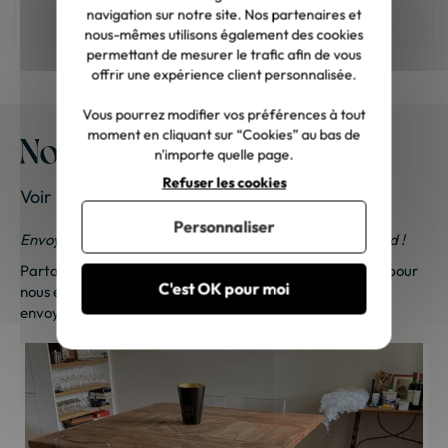
teinte ?
navigation sur notre site. Nos partenaires et
nous-mêmes utilisons également des cookies
permettant de mesurer le trafic afin de vous
offrir une expérience client personnalisée.
Vous pourrez modifier vos préférences à tout
moment en cliquant sur “Cookies” au bas de
Nos meubles chez vous
n'importe quelle page.
Refuser les cookies
Voir les photos de nos clients
Personnaliser
Envoyez-nous vos photos ; une petite surprise vous attend !
Partagez vos photos et recevez une surprise !
Cliquez ici
pour
C'est OK pour moi
nous envoyer vos photos. Une petite attention vous sera
envoyée sous 48h à 72h ouvrées. Merci de votre fidélité !