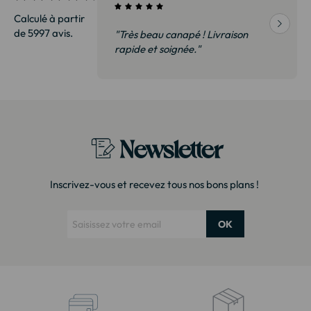
Calculé à partir
de 5997 avis.
vraison
"Très beau canapé ! Livraison
 de qualité,
rapide et soignée."
t surtout pas
derai sans
Newsletter
Inscrivez-vous et recevez tous nos bons plans !
OK