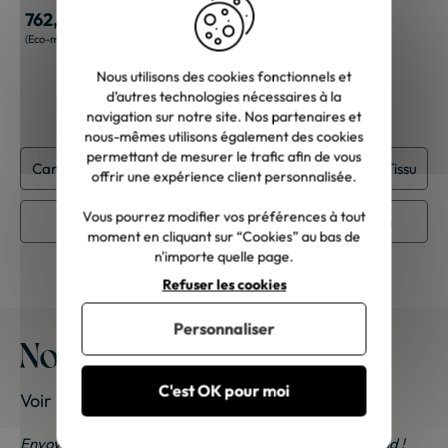
762,10 €
3,10 €
Nous utilisons des cookies fonctionnels et
d’autres technologies nécessaires à la
navigation sur notre site. Nos partenaires et
nous-mêmes utilisons également des cookies
permettant de mesurer le trafic afin de vous
Canapé de jardin
Meuble Aluminium
Meuble Tissu
offrir une expérience client personnalisée.
Vous pourrez modifier vos préférences à tout
Meuble contemporain
Meuble de jardin
moment en cliquant sur “Cookies” au bas de
n'importe quelle page.
Refuser les cookies
Personnaliser
Nos meubles chez vous
C'est OK pour moi
Voir les photos de nos clients
Envoyez-nous vos photos ; une petite surprise vous attend !