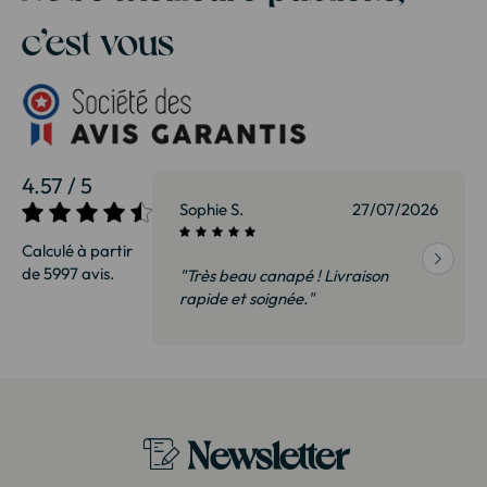
c’est vous
4.57 / 5
27/07/2026
Sophie S.
27/07/2026
Calculé à partir
de 5997 avis.
vraison
"Très beau canapé ! Livraison
 de qualité,
rapide et soignée."
t surtout pas
derai sans
Newsletter