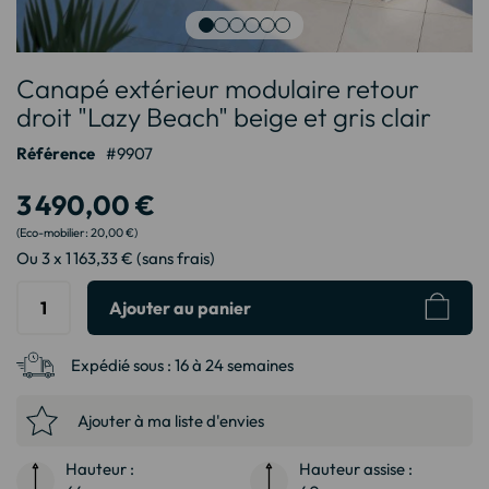
Passer
Canapé extérieur modulaire retour
au
début
droit "Lazy Beach" beige et gris clair
de
Référence
9907
la
Galerie
3 490,00 €
d’images
20,00 €
Ou 3 x 1 163,33 € (sans frais)
Ajouter au panier
Expédié sous :
16 à 24 semaines
Ajouter à ma liste d'envies
Hauteur :
Hauteur assise :