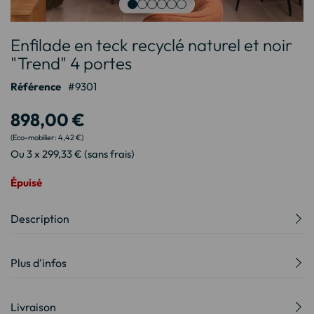
Passer
Enfilade en teck recyclé naturel et noir
au
début
"Trend" 4 portes
de
Référence
9301
la
Galerie
898,00 €
d’images
4,42 €
Ou 3 x 299,33 € (sans frais)
Épuisé
Description
Plus d'infos
Livraison