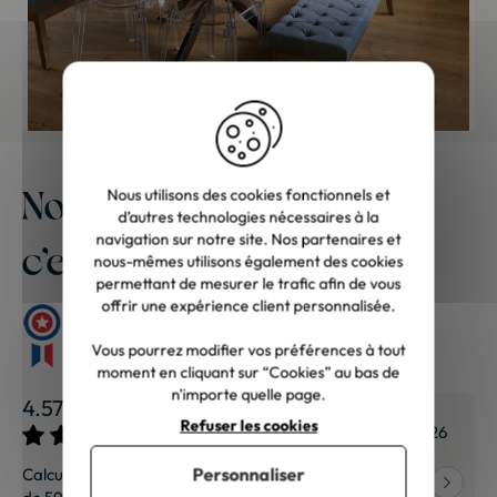
Notre meilleure publicité,
Nous utilisons des cookies fonctionnels et
d’autres technologies nécessaires à la
navigation sur notre site. Nos partenaires et
c’est vous
nous-mêmes utilisons également des cookies
permettant de mesurer le trafic afin de vous
offrir une expérience client personnalisée.
Vous pourrez modifier vos préférences à tout
moment en cliquant sur “Cookies” au bas de
n'importe quelle page.
4.57 / 5
Refuser les cookies
27/07/2026
Sophie S.
27/07/2026
Personnaliser
Calculé à partir