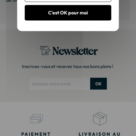
de 5997 avis.
vraison
"Très beau canapé ! Livraison
 de qualité,
rapide et soignée."
C'est OK pour moi
t surtout pas
derai sans
Newsletter
Inscrivez-vous et recevez tous nos bons plans !
OK
PAIEMENT
LIVRAISON AU