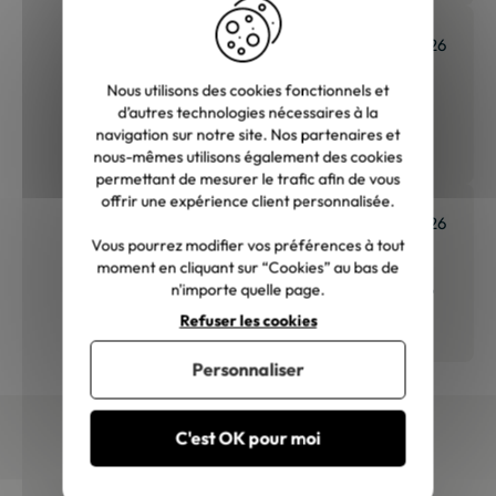
déçus. Je recommanderai sans
hésiter"
Sophie S.
27/07/2026
Nous utilisons des cookies fonctionnels et
d’autres technologies nécessaires à la
"Très beau canapé ! Livraison
navigation sur notre site. Nos partenaires et
rapide et soignée."
nous-mêmes utilisons également des cookies
permettant de mesurer le trafic afin de vous
offrir une expérience client personnalisée.
Patrice G.
01/07/2026
Vous pourrez modifier vos préférences à tout
moment en cliquant sur “Cookies” au bas de
n'importe quelle page.
"Très satisfait. Nous avons vu cette
bibliothèque en magasin à 35% de
Refuser les cookies
plus. Il s’agit exactement du même
modèle. Emballage très soigné
Personnaliser
Merci !"
C'est OK pour moi
Newsletter