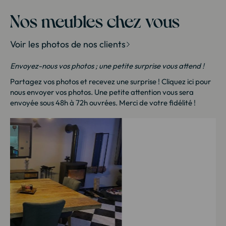
IPN
Industry
Nos meubles chez vous
Loft
Malmo
Voir les photos de nos clients
Manivelle
Meuble house : Meuble design pour la maison
Envoyez-nous vos photos ; une petite surprise vous attend !
Nature
New York
Partagez vos photos et recevez une surprise !
Cliquez ici
pour
nous envoyer vos photos. Une petite attention vous sera
Nola
Népalaise
envoyée sous 48h à 72h ouvrées. Merci de votre fidélité !
Oslo
Persienne
Pop Vintage
Route 66
Snack Indus
Stin
Urban Métal
Valencia
Vieille Porte
Vintage sixties