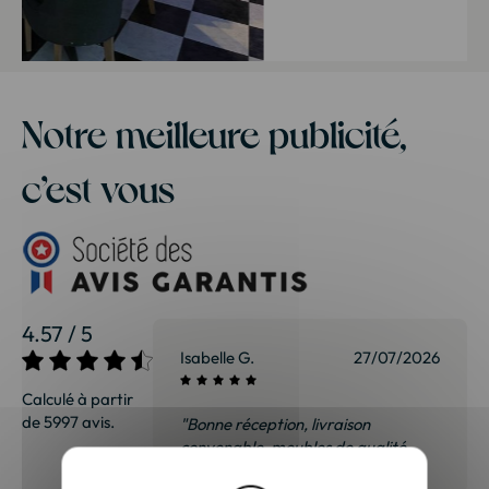
Zen
Zen Black
Notre meilleure publicité,
c’est vous
4.57 / 5
Isabelle G.
27/07/2026
Calculé à partir
de 5997 avis.
"Bonne réception, livraison
convenable, meubles de qualité,
nous sommes ravis et surtout pas