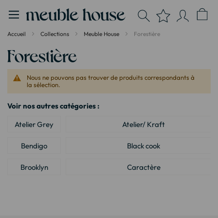
Panneau de gestion des cookies
Accueil
Collections
Meuble House
Forestière
Forestière
Nous ne pouvons pas trouver de produits correspondants à
la sélection.
Voir nos autres catégories :
Atelier Grey
Atelier/ Kraft
Bendigo
Black cook
Brooklyn
Caractère
Clothaire
Design
Eglantine
Grand Chef