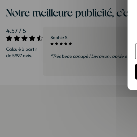
Notre meilleure publicité, c’es
4.57 / 5
27/07/2026
Sophie S.
Calculé à partir
de 5997 avis.
sommes ravis et
"Très beau canapé ! Livraison rapide et soi