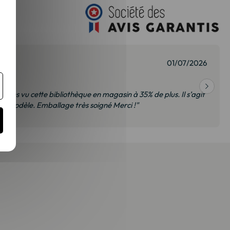
01/07/2026
 avons vu cette bibliothèque en magasin à 35% de plus. Il s’agit
 modèle. Emballage très soigné Merci !"