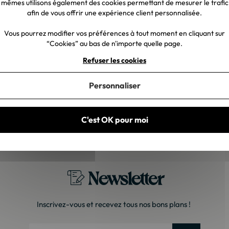
mêmes utilisons également des cookies permettant de mesurer le trafic
afin de vous offrir une expérience client personnalisée.
t vous
Vous pourrez modifier vos préférences à tout moment en cliquant sur
“Cookies” au bas de n'importe quelle page.
Refuser les cookies
27/07/2026
Patrice G.
Personnaliser
gnée."
"Très satisfait. Nous
exactement du même
C'est OK pour moi
Newsletter
Inscrivez-vous et recevez tous nos bons plans !