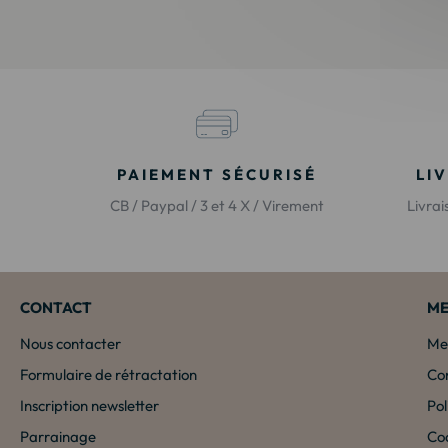
PAIEMENT SÉCURISÉ
LI
CB / Paypal / 3 et 4 X / Virement
Livra
CONTACT
ME
Nous contacter
Men
Formulaire de rétractation
Con
Inscription newsletter
Pol
Parrainage
Co