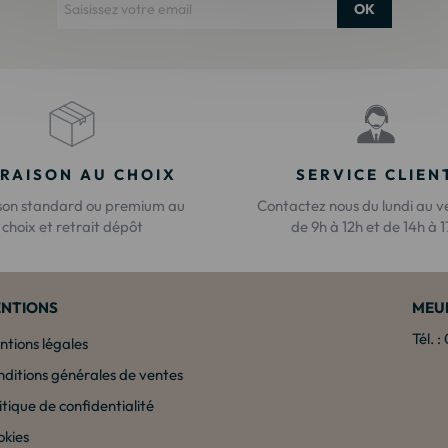
OK
VRAISON AU CHOIX
SERVICE CLIEN
ison standard ou premium au
Contactez nous du lundi au v
choix et retrait dépôt
de 9h à 12h et de 14h à 
NTIONS
MEU
Tél. 
tions légales
ditions générales de ventes
itique de confidentialité
okies