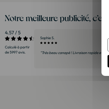
Notre meilleure publicité, c’es
4.57 / 5
27/07/2026
Sophie S.
Calculé à partir
de 5997 avis.
sommes ravis et
"Très beau canapé ! Livraison rapide et soi