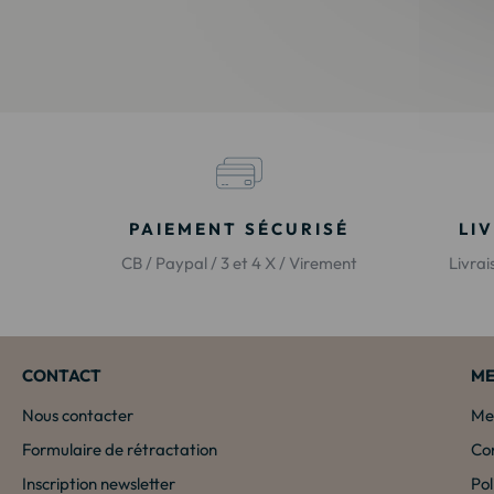
PAIEMENT SÉCURISÉ
LI
CB / Paypal / 3 et 4 X / Virement
Livra
CONTACT
ME
Nous contacter
Men
Formulaire de rétractation
Con
Inscription newsletter
Pol