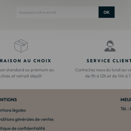
OK
VRAISON AU CHOIX
SERVICE CLIEN
ison standard ou premium au
Contactez nous du lundi au v
choix et retrait dépôt
de 9h à 12h et de 14h à 
NTIONS
MEU
Tél. 
tions légales
ditions générales de ventes
itique de confidentialité