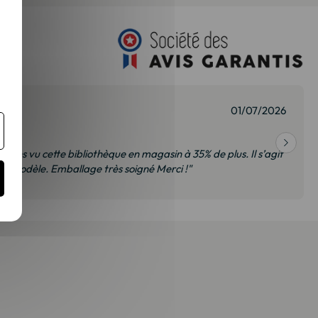
01/07/2026
 avons vu cette bibliothèque en magasin à 35% de plus. Il s’agit
 modèle. Emballage très soigné Merci !"