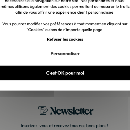
nécessaires à la navigation sur notre site. Nos partenaires et nous-
mêmes utilisons également des cookies permettant de mesurer le trafic
afin de vous offrir une expérience client personnalisée.
t vous
Vous pourrez modifier vos préférences à tout moment en cliquant sur
“Cookies” au bas de n'importe quelle page.
Refuser les cookies
27/07/2026
Patrice G.
Personnaliser
gnée."
"Très satisfait. Nous
exactement du même
C'est OK pour moi
Newsletter
Inscrivez-vous et recevez tous nos bons plans !