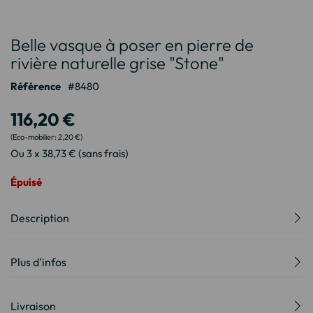
Passer
Belle vasque à poser en pierre de
au
début
rivière naturelle grise "Stone"
de
Référence
8480
la
Galerie
116,20 €
d’images
2,20 €
Ou 3 x 38,73 € (sans frais)
Épuisé
Description
Plus d'infos
Livraison