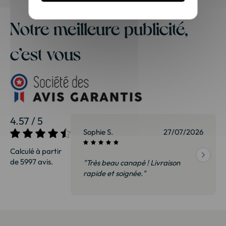
Notre meilleure publicité,
c’est vous
4.57 / 5
27/07/2026
Sophie S.
27/07/2026
Calculé à partir
de 5997 avis.
vraison
"Très beau canapé ! Livraison
 de qualité,
rapide et soignée."
t surtout pas
derai sans