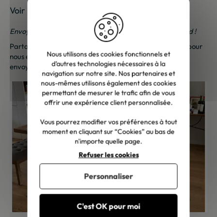
Voir les photos de nos clients
Envoyez-nous vos photos ; une petite surprise vous attend !
Partagez vos photos et recevez une surprise !
Cliquez ici
pour
Nous utilisons des cookies fonctionnels et
nous envoyer vos photos. Une petite attention vous sera
d’autres technologies nécessaires à la
envoyée sous 48h à 72h ouvrées. Merci de votre fidélité !
navigation sur notre site. Nos partenaires et
nous-mêmes utilisons également des cookies
permettant de mesurer le trafic afin de vous
offrir une expérience client personnalisée.
Vous pourrez modifier vos préférences à tout
moment en cliquant sur “Cookies” au bas de
n'importe quelle page.
Refuser les cookies
Personnaliser
C'est OK pour moi