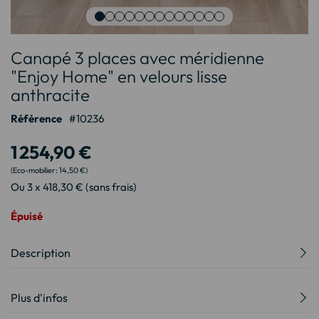
Passer
Canapé 3 places avec méridienne
au
début
"Enjoy Home" en velours lisse
de
anthracite
la
Galerie
Référence
10236
d’images
1 254,90 €
14,50 €
Ou 3 x 418,30 € (sans frais)
Épuisé
Description
Plus d'infos