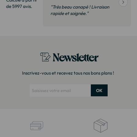
de 5997 avis.
vraison
"Très beau canapé ! Livraison
 de qualité,
rapide et soignée."
t surtout pas
derai sans
Newsletter
Inscrivez-vous et recevez tous nos bons plans !
OK