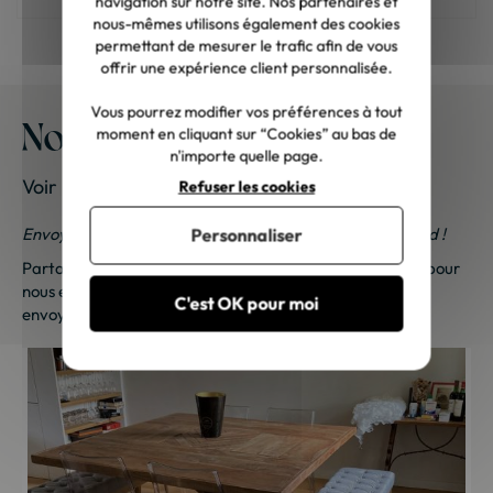
navigation sur notre site. Nos partenaires et
nous-mêmes utilisons également des cookies
permettant de mesurer le trafic afin de vous
offrir une expérience client personnalisée.
Vous pourrez modifier vos préférences à tout
Nos meubles chez vous
moment en cliquant sur “Cookies” au bas de
n'importe quelle page.
Voir les photos de nos clients
Refuser les cookies
Envoyez-nous vos photos ; une petite surprise vous attend !
Personnaliser
Partagez vos photos et recevez une surprise !
Cliquez ici
pour
nous envoyer vos photos. Une petite attention vous sera
C'est OK pour moi
envoyée sous 48h à 72h ouvrées. Merci de votre fidélité !