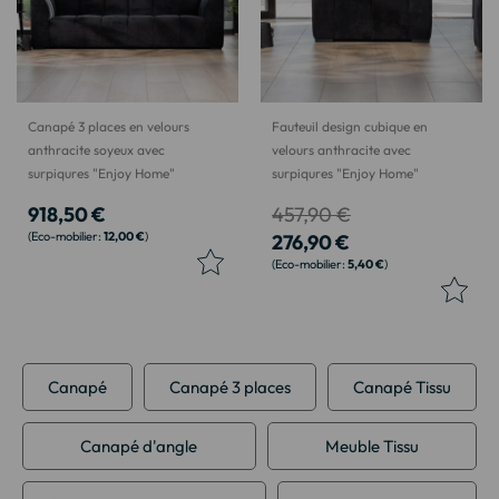
Canapé 3 places en velours
Fauteuil design cubique en
anthracite soyeux avec
velours anthracite avec
surpiqures "Enjoy Home"
surpiqures "Enjoy Home"
918,50 €
457,90 €
12,00 €
276,90 €
5,40 €
Canapé
Canapé 3 places
Canapé Tissu
Canapé d'angle
Meuble Tissu