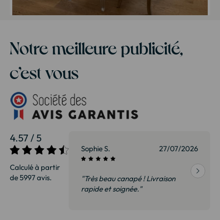
Notre meilleure publicité,
c’est vous
4.57 / 5
27/07/2026
Sophie S.
27/07/2026
Calculé à partir
de 5997 avis.
vraison
"Très beau canapé ! Livraison
 de qualité,
rapide et soignée."
t surtout pas
derai sans