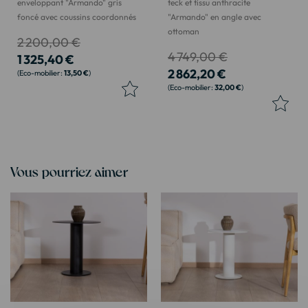
enveloppant "Armando" gris
teck et tissu anthracite
foncé avec coussins coordonnés
"Armando" en angle avec
ottoman
2 200,00 €
4 749,00 €
1 325,40 €
2 862,20 €
13,50 €
32,00 €
Vous pourriez aimer