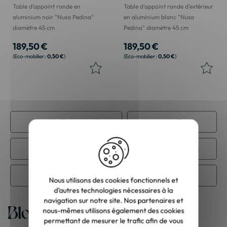
Table d'appoint ronde en
Table d'appoint ronde d'extérieur
aluminium noir "Nusa Pedina"
en aluminium blanc "Nusa
diamètre 45 cm
Pedina" diamètre 45 cm
189,50 €
189,50 €
0,50 €
0,50 €
Meuble Teck massif
Meuble Tissu
Meuble contemporain
Meuble de jardin
Salon de jardin
Nous utilisons des cookies fonctionnels et
d’autres technologies nécessaires à la
navigation sur notre site. Nos partenaires et
Blog
nous-mêmes utilisons également des cookies
permettant de mesurer le trafic afin de vous