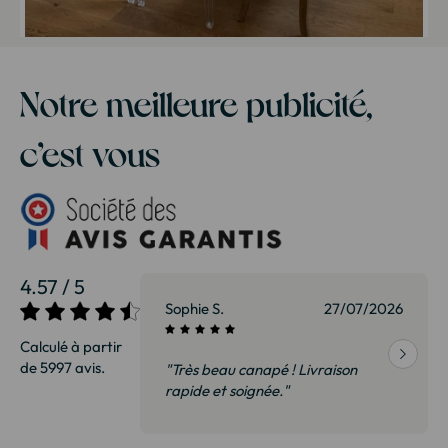
Notre meilleure publicité,
c’est vous
4.57 / 5
27/07/2026
Patrice G.
01/07/
Calculé à partir
de 5997 avis.
u canapé ! Livraison
"Très satisfait. Nous avons vu cet
 soignée."
bibliothèque en magasin à 35% 
plus. Il s’agit exactement du m
modèle. Emballage très soigné