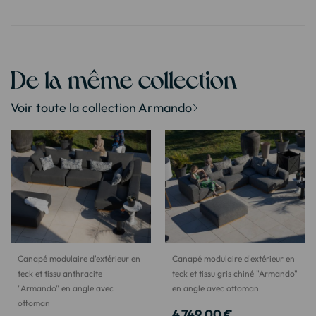
De la même collection
Voir toute la collection Armando
Canapé modulaire d'extérieur en
Canapé modulaire d'extérieur en
teck et tissu anthracite
teck et tissu gris chiné "Armando"
"Armando" en angle avec
en angle avec ottoman
ottoman
4 749,00 €