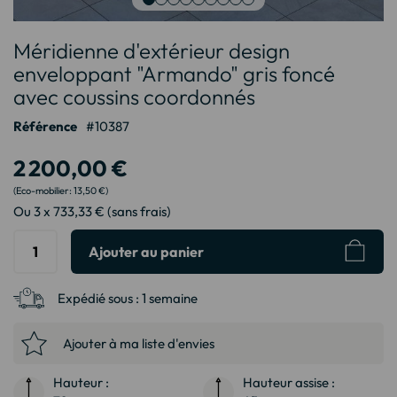
Passer
Méridienne d'extérieur design
au
début
enveloppant "Armando" gris foncé
de
avec coussins coordonnés
la
Galerie
Référence
10387
d’images
2 200,00 €
13,50 €
Ou 3 x 733,33 € (sans frais)
Ajouter au panier
Expédié sous :
1 semaine
Ajouter à ma liste d'envies
Hauteur :
Hauteur assise :