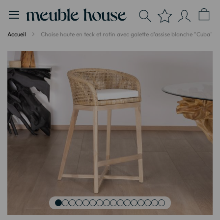
Panneau de gestion des cookies
Accueil
Chaise haute en teck et rotin avec galette d'assise blanche "Cuba"
Passer
à
la
fin
de
la
galerie
d’images
Passer