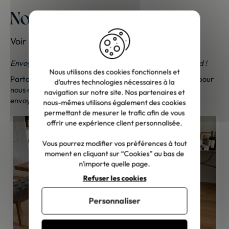
Nos meubles chez vous
Voir les photos de nos clients
Envoyez-nous vos photos ; une petite surprise vous attend !
Nous utilisons des cookies fonctionnels et
Partagez vos photos et recevez une surprise !
Cliquez ici
pour
d’autres technologies nécessaires à la
nous envoyer vos photos. Une petite attention vous sera
navigation sur notre site. Nos partenaires et
envoyée sous 48h à 72h ouvrées. Merci de votre fidélité !
nous-mêmes utilisons également des cookies
permettant de mesurer le trafic afin de vous
offrir une expérience client personnalisée.
Vous pourrez modifier vos préférences à tout
moment en cliquant sur “Cookies” au bas de
n'importe quelle page.
Refuser les cookies
Personnaliser