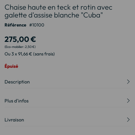
Chaise haute en teck et rotin avec
au
début
galette d'assise blanche "Cuba"
de
Référence
10100
la
Galerie
275,00 €
d’images
2,50 €
Ou 3 x 91,66 € (sans frais)
Épuisé
Description
Plus d'infos
Livraison