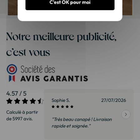
C'est OK pour moi
Notre meilleure publicité,
c’est vous
4.57 / 5
27/07/2026
Sophie S.
27/07/2026
Calculé à partir
de 5997 avis.
vraison
"Très beau canapé ! Livraison
 de qualité,
rapide et soignée."
t surtout pas
derai sans