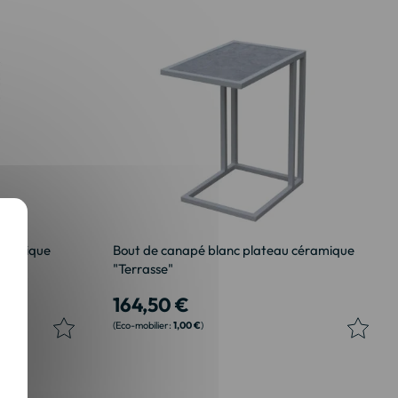
céramique
Bout de canapé blanc plateau céramique
"Terrasse"
164,50 €
1,00 €