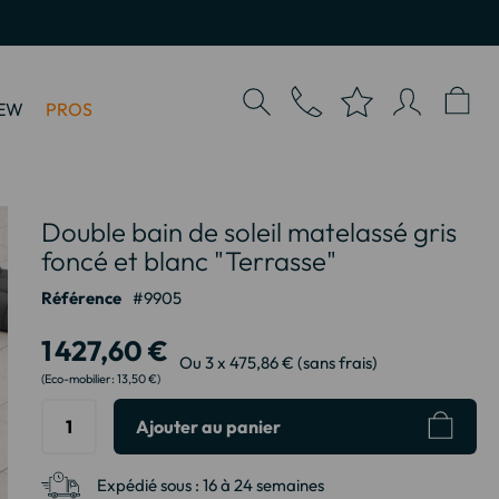
EW
PROS
Double bain de soleil matelassé gris
foncé et blanc "Terrasse"
Référence
9905
1 427,60 €
Ou 3 x 475,86 € (sans frais)
13,50 €
Ajouter au panier
Expédié sous :
16 à 24 semaines