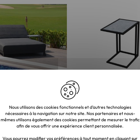
 double gris et noir avec textile
Bout de canapé noir plateau 
rrasse"
"Terrasse"
 €
164,50 €
Nous utilisons des cookies fonctionnels et d’autres technologies
nécessaires à la navigation sur notre site. Nos partenaires et nous-
50 €
1,00 €
mêmes utilisons également des cookies permettant de mesurer le trafic
afin de vous offrir une expérience client personnalisée.
Vous pourrez modifier vos préférences à tout moment en cliquant sur