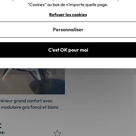
“Cookies” au bas de n'importe quelle page.
Refuser les cookies
Personnaliser
C'est OK pour moi
térieur grand confort avec
modulaire gris foncé et blanc
€
0 €