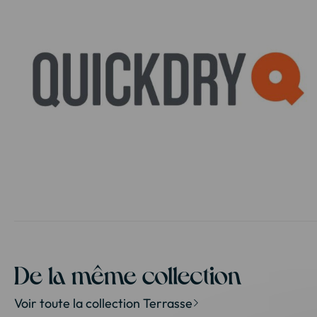
Passer
au
début
de
la
De la même collection
Galerie
d’images
Voir toute la collection Terrasse