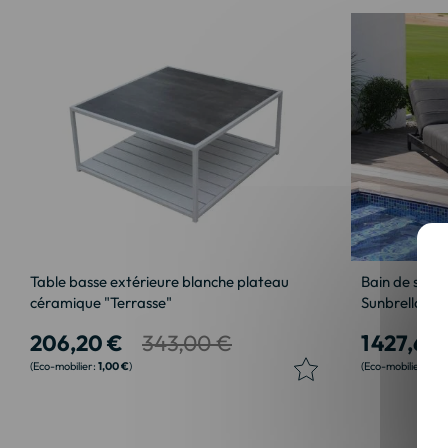
Table basse extérieure blanche plateau
Bain de soleil
céramique "Terrasse"
Sunbrella "Te
206,20 €
343,00 €
1 427,60
1,00 €
13,