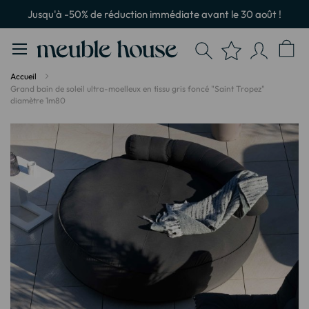
Panneau de gestion des cookies
Jusqu'à -50% de réduction immédiate avant le 30 août !
Accueil
Grand bain de soleil ultra-moelleux en tissu gris foncé "Saint Tropez"
diamètre 1m80
Passer
à
la
fin
de
la
galerie
d’images