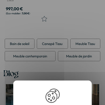
"Lisca"
997,00 €
7,00 €
Bain de soleil
Canapé Tissu
Meuble Tissu
Meuble contemporain
Meuble de jardin
Blog