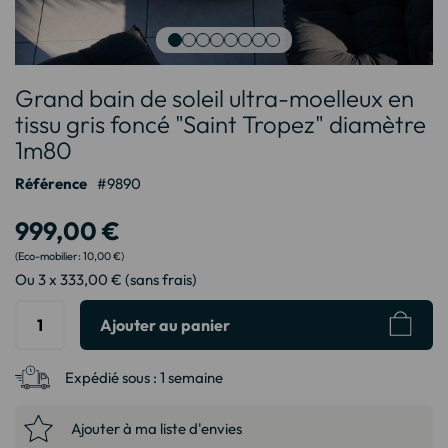
Passer
Grand bain de soleil ultra-moelleux en
au
début
tissu gris foncé "Saint Tropez" diamètre
de
1m80
la
Galerie
Référence
9890
d’images
999,00 €
10,00 €
Ou 3 x 333,00 € (sans frais)
Ajouter au panier
Expédié sous :
1 semaine
Ajouter à ma liste d'envies