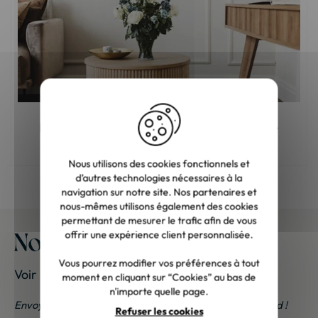
Meuble en bois : comment choisir la bonne
teinte ?
Nous utilisons des cookies fonctionnels et
d’autres technologies nécessaires à la
navigation sur notre site. Nos partenaires et
nous-mêmes utilisons également des cookies
permettant de mesurer le trafic afin de vous
Nos meubles chez vous
offrir une expérience client personnalisée.
Vous pourrez modifier vos préférences à tout
Voir les photos de nos clients
moment en cliquant sur “Cookies” au bas de
n'importe quelle page.
Envoyez-nous vos photos ; une petite surprise vous attend !
Refuser les cookies