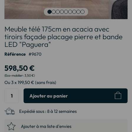
Passer
Meuble télé 175cm en acacia avec
au
début
tiroirs façade placage pierre et bande
de
LED "Paguera"
la
Galerie
Référence
9670
d’images
598,50 €
3,50 €
Ou 3 x 199,50 € (sans frais)
Ajouter au panier
Expédié sous :
8 à 12 semaines
Ajouter à ma liste d'envies