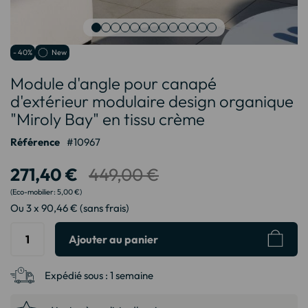
Passer
- 40%
New
au
Module d'angle pour canapé
début
de
d'extérieur modulaire design organique
la
"Miroly Bay" en tissu crème
Galerie
d’images
Référence
10967
271,40 €
449,00 €
5,00 €
Ou 3 x 90,46 € (sans frais)
Ajouter au panier
Expédié sous :
1 semaine