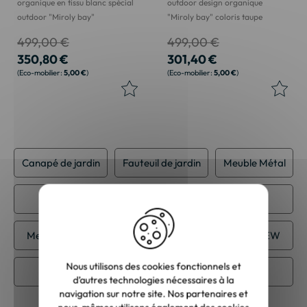
organique en tissu blanc spécial
outdoor design organique
outdoor "Miroly bay"
"Miroly bay" coloris taupe
499,00 €
499,00 €
350,80 €
301,40 €
5,00 €
5,00 €
Canapé de jardin
Fauteuil de jardin
Meuble Métal
Meuble Tissu
Meuble contemporain
Meuble de jardin
Meuble scandinave
NEW
Nous utilisons des cookies fonctionnels et
Salon de jardin
d’autres technologies nécessaires à la
navigation sur notre site. Nos partenaires et