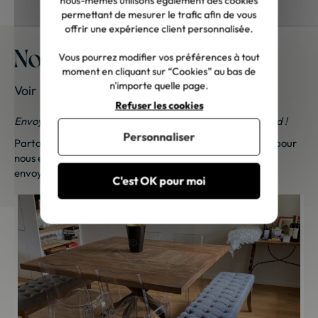
nous-mêmes utilisons également des cookies
permettant de mesurer le trafic afin de vous
offrir une expérience client personnalisée.
Nos meubles chez vous
Vous pourrez modifier vos préférences à tout
moment en cliquant sur “Cookies” au bas de
n'importe quelle page.
Voir les photos de nos clients
Refuser les cookies
Envoyez-nous vos photos ; une petite surprise vous attend !
Personnaliser
Partagez vos photos et recevez une surprise !
Cliquez ici
pour
nous envoyer vos photos. Une petite attention vous sera
envoyée sous 48h à 72h ouvrées. Merci de votre fidélité !
C'est OK pour moi