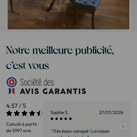
Notre meilleure publicité,
c’est vous
4.57 / 5
27/07/2026
Sophie S.
27/07/2026
Calculé à partir
de 5997 avis.
vraison
"Très beau canapé ! Livraison