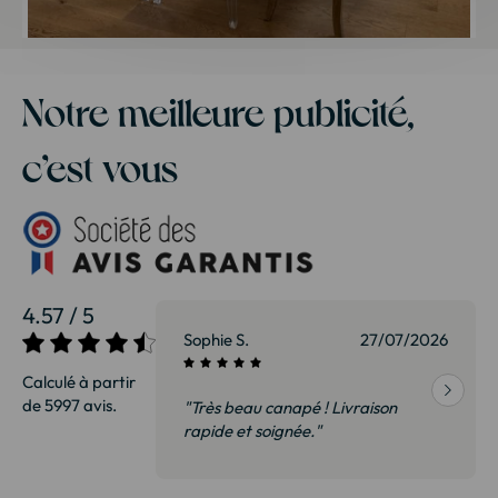
Notre meilleure publicité,
c’est vous
4.57 / 5
27/07/2026
Sophie S.
27/07/2026
Calculé à partir
de 5997 avis.
vraison
"Très beau canapé ! Livraison
 de qualité,
rapide et soignée."
t surtout pas
derai sans