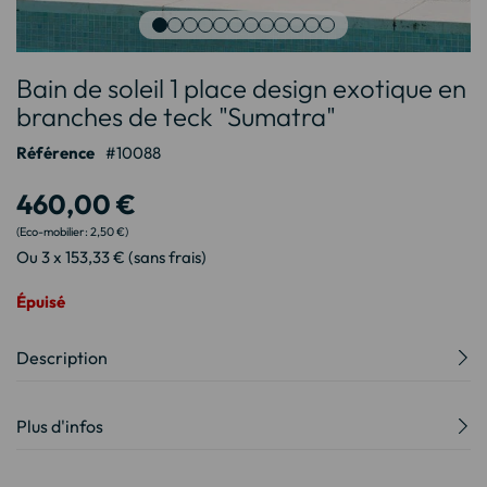
Passer
Bain de soleil 1 place design exotique en
au
début
branches de teck "Sumatra"
de
Référence
10088
la
Galerie
460,00 €
d’images
2,50 €
Ou 3 x 153,33 € (sans frais)
Épuisé
Description
Plus d'infos