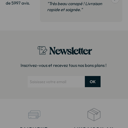
de 5997 avis.
vraison
"Très beau canapé ! Livraison
 de qualité,
rapide et soignée."
t surtout pas
derai sans
Newsletter
Inscrivez-vous et recevez tous nos bons plans !
OK