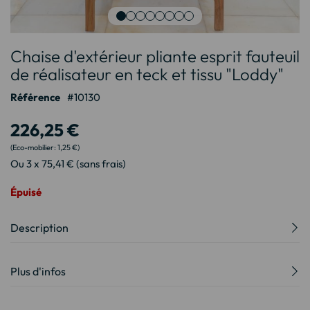
Passer
Chaise d'extérieur pliante esprit fauteuil
au
début
de réalisateur en teck et tissu "Loddy"
de
Référence
10130
la
Galerie
226,25 €
d’images
1,25 €
Ou 3 x 75,41 € (sans frais)
Épuisé
Description
Plus d'infos