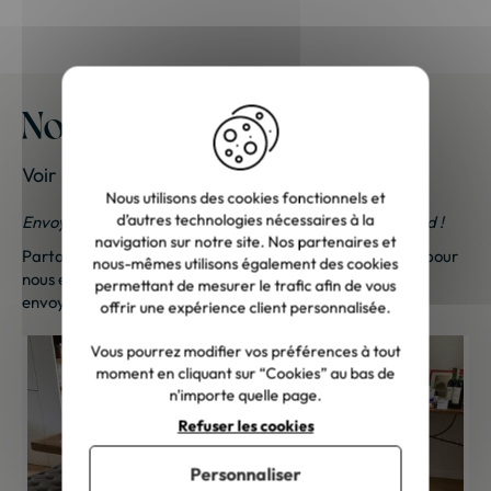
Nos meubles chez vous
Voir les photos de nos clients
Nous utilisons des cookies fonctionnels et
d’autres technologies nécessaires à la
Envoyez-nous vos photos ; une petite surprise vous attend !
navigation sur notre site. Nos partenaires et
Partagez vos photos et recevez une surprise !
Cliquez ici
pour
nous-mêmes utilisons également des cookies
nous envoyer vos photos. Une petite attention vous sera
permettant de mesurer le trafic afin de vous
envoyée sous 48h à 72h ouvrées. Merci de votre fidélité !
offrir une expérience client personnalisée.
Vous pourrez modifier vos préférences à tout
moment en cliquant sur “Cookies” au bas de
n'importe quelle page.
Refuser les cookies
Personnaliser