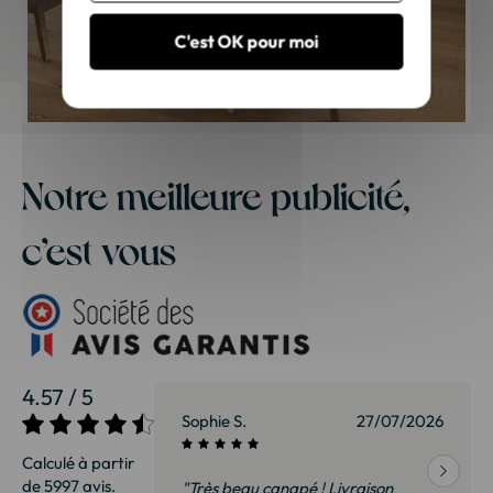
C'est OK pour moi
Notre meilleure publicité,
c’est vous
4.57 / 5
27/07/2026
Sophie S.
27/07/2026
Calculé à partir
de 5997 avis.
vraison
"Très beau canapé ! Livraison