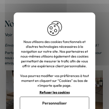
Nos meubles chez vous
Voir les photos de nos clients
Nous utilisons des cookies fonctionnels et
Envoyez-nous vos photos ; une petite surprise vous attend !
d’autres technologies nécessaires à la
navigation sur notre site. Nos partenaires et
Partagez vos photos et recevez une surprise !
Cliquez ici
pour
nous-mêmes utilisons également des cookies
nous envoyer vos photos. Une petite attention vous sera
permettant de mesurer le trafic afin de vous
envoyée sous 48h à 72h ouvrées. Merci de votre fidélité !
offrir une expérience client personnalisée.
Vous pourrez modifier vos préférences à tout
moment en cliquant sur “Cookies” au bas de
n'importe quelle page.
Refuser les cookies
Personnaliser