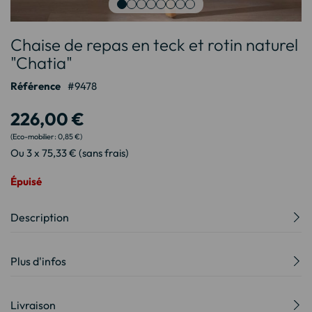
Passer
Chaise de repas en teck et rotin naturel
au
début
"Chatia"
de
Référence
9478
la
Galerie
226,00 €
d’images
0,85 €
Ou 3 x 75,33 € (sans frais)
Épuisé
Description
Plus d'infos
Livraison