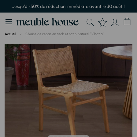
Panneau de gestion des cookies
Jusqu'à -50% de réduction immédiate avant le 30 août !
Accueil
Chaise de repas en teck et rotin naturel "Chatia"
Passer
à
la
fin
de
la
galerie
d’images