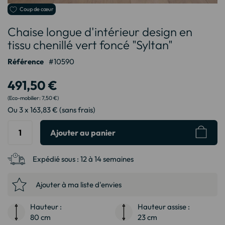
Passer
Coup de cœur
au
Chaise longue d'intérieur design en
début
de
tissu chenillé vert foncé "Syltan"
la
Galerie
Référence
10590
d’images
491,50 €
7,50 €
Ou 3 x 163,83 € (sans frais)
Ajouter au panier
Expédié sous :
12 à 14 semaines
Ajouter à ma liste d'envies
Hauteur :
Hauteur assise :
80 cm
23 cm