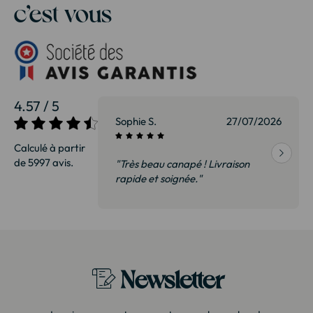
c’est vous
4.57 / 5
27/07/2026
Sophie S.
27/07/2026
Calculé à partir
de 5997 avis.
vraison
"Très beau canapé ! Livraison
 de qualité,
rapide et soignée."
t surtout pas
derai sans
Newsletter