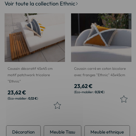
Voir toute la collection Ethnic
Coussin décoratif 45x45 cm
Coussin carré en coton bicolore
motif patchwork tricolore
avec franges "Ethnic" 45x45cm
"Ethnic"
23,62 €
23,62 €
0,12 €
0,12 €
Décoration
Meuble Tissu
Meuble ethnique