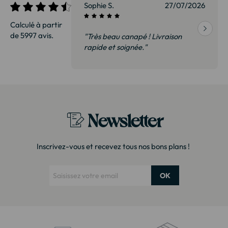
27/07/2026
Sophie S.
27/07/2026
Calculé à partir
de 5997 avis.
vraison
"Très beau canapé ! Livraison
 de qualité,
rapide et soignée."
t surtout pas
derai sans
Newsletter
Inscrivez-vous et recevez tous nos bons plans !
OK