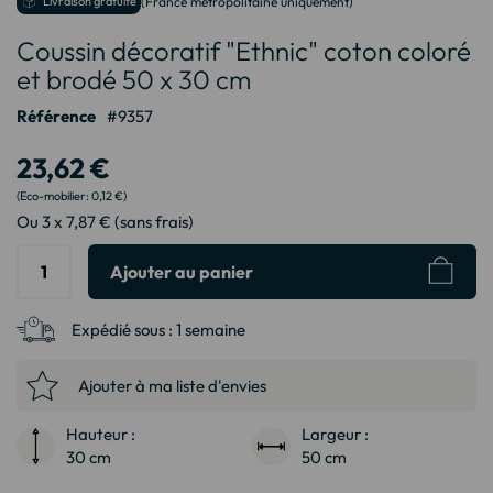
Livraison gratuite
(France métropolitaine uniquement)
au
Coussin décoratif "Ethnic" coton coloré
début
de
et brodé 50 x 30 cm
la
Galerie
Référence
9357
d’images
23,62 €
0,12 €
Ou 3 x 7,87 € (sans frais)
Ajouter au panier
Expédié sous :
1 semaine
Ajouter à ma liste d'envies
Hauteur :
Largeur :
30 cm
50 cm