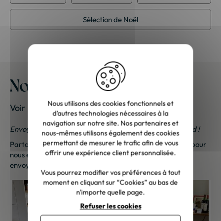
Sélection de Noël
Nos meubles chez vous
Nous utilisons des cookies fonctionnels et
Voir les photos de nos clients
d’autres technologies nécessaires à la
navigation sur notre site. Nos partenaires et
Envoyez-nous vos photos ; une petite surprise vous attend !
nous-mêmes utilisons également des cookies
permettant de mesurer le trafic afin de vous
Partagez vos photos et recevez une surprise !
Cliquez ici
pour
offrir une expérience client personnalisée.
nous envoyer vos photos. Une petite attention vous sera
envoyée sous 48h à 72h ouvrées. Merci de votre fidélité !
Vous pourrez modifier vos préférences à tout
moment en cliquant sur “Cookies” au bas de
n'importe quelle page.
Refuser les cookies