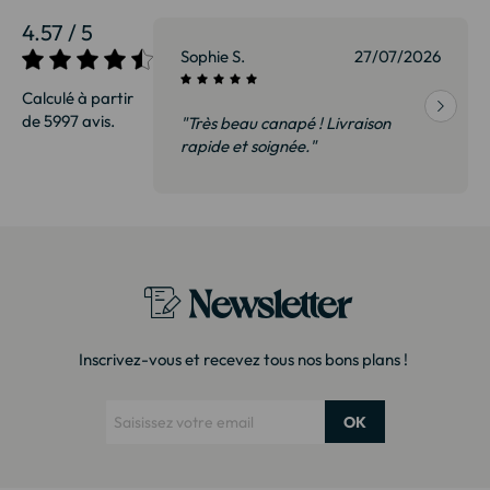
4.57 / 5
27/07/2026
Sophie S.
27/07/2026
Calculé à partir
de 5997 avis.
vraison
"Très beau canapé ! Livraison
 de qualité,
rapide et soignée."
t surtout pas
derai sans
Newsletter
Inscrivez-vous et recevez tous nos bons plans !
OK