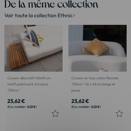
De la même collection
Voir toute la collection Ethnic
Coussin décoratif 45x45 cm
Coussin en tissu coton flammé
motif patchwork tricolore
"Ethnic" 45 x 45 cm beige et
"Ethnic"
jaune
23,62 €
23,62 €
0,12 €
0,12 €