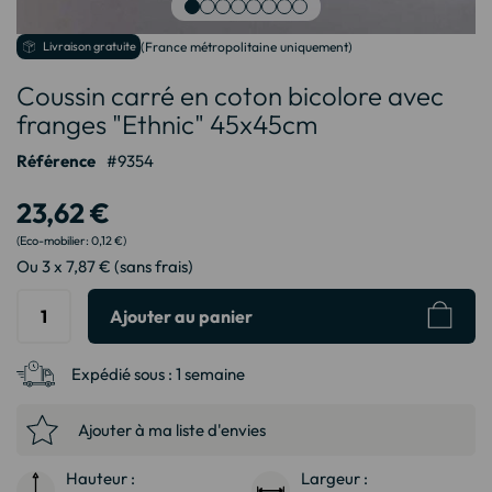
Passer
Livraison gratuite
(France métropolitaine uniquement)
au
Coussin carré en coton bicolore avec
début
de
franges "Ethnic" 45x45cm
la
Galerie
Référence
9354
d’images
23,62 €
0,12 €
Ou 3 x 7,87 € (sans frais)
Ajouter au panier
Expédié sous :
1 semaine
Ajouter à ma liste d'envies
Hauteur :
Largeur :