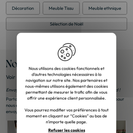
Décoration
Meuble Tissu
Meuble ethnique
Sélection de Noël
Nos meubles chez vous
Nous utilisons des cookies fonctionnels et
d’autres technologies nécessaires à la
Voir les photos de nos clients
navigation sur notre site. Nos partenaires et
nous-mêmes utilisons également des cookies
Envoyez-nous vos photos ; une petite surprise vous attend !
permettant de mesurer le trafic afin de vous
offrir une expérience client personnalisée.
Partagez vos photos et recevez une surprise !
Cliquez ici
pour
nous envoyer vos photos. Une petite attention vous sera
Vous pourrez modifier vos préférences à tout
envoyée sous 48h à 72h ouvrées. Merci de votre fidélité !
moment en cliquant sur “Cookies” au bas de
n'importe quelle page.
Refuser les cookies