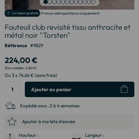
Passer
Livraison gratuite
(France métropolitaine uniquement)
au
Fauteuil club revisité tissu anthracite et
début
de
métal noir "Torsten"
la
Galerie
Référence
9829
d’images
224,00 €
6,80 €
Ou 3 x 74,66 € (sans frais)
Ajouter au panier
Expédié sous :
2 à 4 semaines
Ajouter à ma liste d'envies
Hauteur :
Largeur :