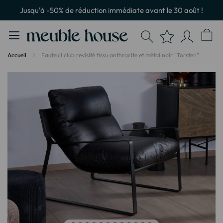
Panneau de gestion des cookies
Jusqu'à -50% de réduction immédiate avant le 30 août !
Accueil
Fauteuil club revisité tissu anthracite et métal noir "Torsten"
Passer
à
la
fin
de
la
galerie
d’images