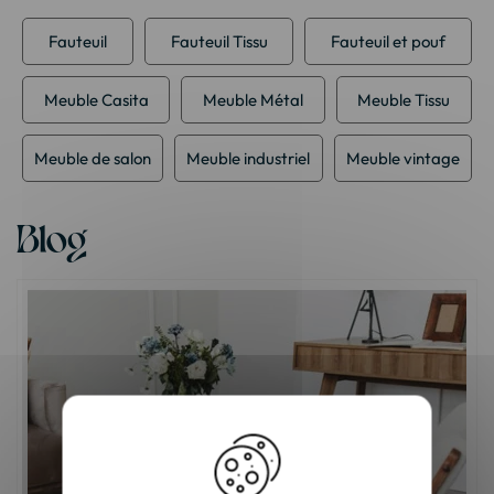
Fauteuil
Fauteuil Tissu
Fauteuil et pouf
Meuble Casita
Meuble Métal
Meuble Tissu
Meuble de salon
Meuble industriel
Meuble vintage
Blog