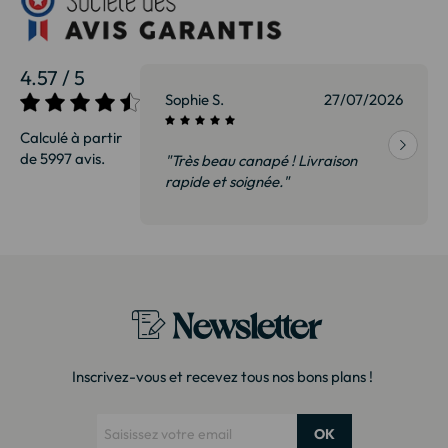
4.57 / 5
27/07/2026
Sophie S.
27/07/2026
Calculé à partir
de 5997 avis.
vraison
"Très beau canapé ! Livraison
 de qualité,
rapide et soignée."
t surtout pas
derai sans
Newsletter
Inscrivez-vous et recevez tous nos bons plans !
OK