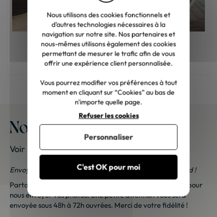
Nous utilisons des cookies fonctionnels et
d’autres technologies nécessaires à la
navigation sur notre site. Nos partenaires et
nous-mêmes utilisons également des cookies
Comment choisir son fauteuil de salon ?
permettant de mesurer le trafic afin de vous
offrir une expérience client personnalisée.
Vous pourrez modifier vos préférences à tout
moment en cliquant sur “Cookies” au bas de
n'importe quelle page.
Refuser les cookies
Nos meubles chez vous
Personnaliser
Voir les photos de nos clients
C'est OK pour moi
Envoyez-nous vos photos ; une petite surprise vous attend !
Partagez vos photos et recevez une surprise !
Cliquez ici
pour
nous envoyer vos photos. Une petite attention vous sera
envoyée sous 48h à 72h ouvrées. Merci de votre fidélité !