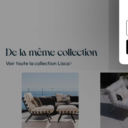
Passer
au
début
de
la
De la même collection
Galerie
d’images
Voir toute la collection Lisca