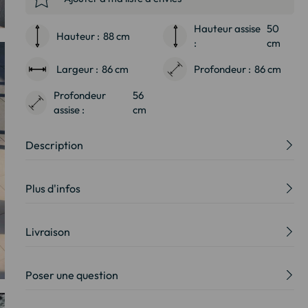
Hauteur assise
50
Hauteur :
88 cm
:
cm
Largeur :
86 cm
Profondeur :
86 cm
Profondeur
56
assise :
cm
Description
Plus d'infos
Livraison
Poser une question