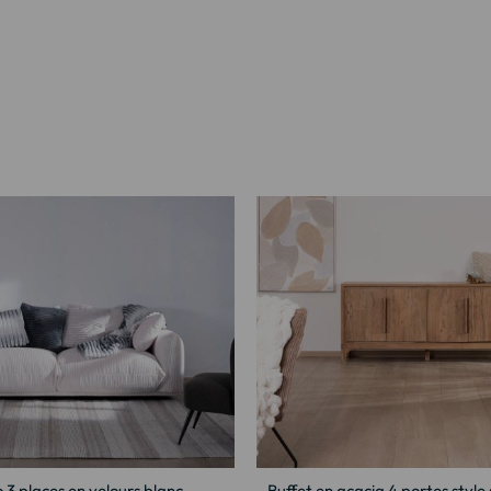
3 places en velours blanc
Buffet en acacia 4 portes styl