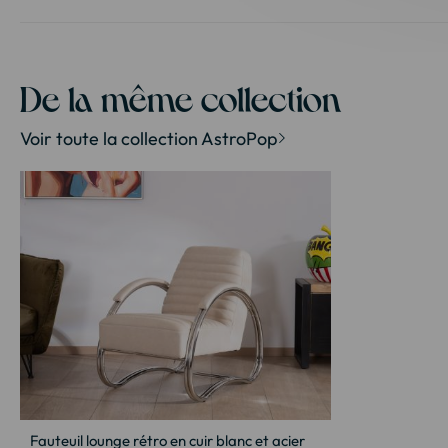
Passer
au
début
de
la
De la même collection
Galerie
d’images
Voir toute la collection AstroPop
Fauteuil lounge rétro en cuir blanc et acier