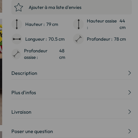
Ajouter à ma liste d'envies
Hauteur assise
44
Hauteur :
79 cm
:
cm
Longueur :
70.5 cm
Profondeur :
78 cm
Profondeur
48
assise :
cm
Description
Plus d'infos
Livraison
Poser une question