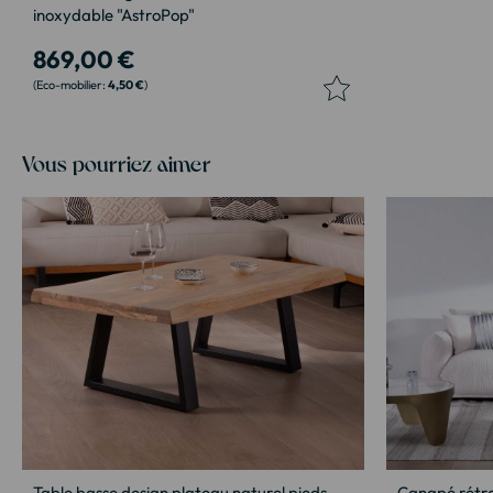
inoxydable "AstroPop"
869,00 €
4,50 €
Vous pourriez aimer
Table basse design plateau naturel pieds
Canapé rétro 