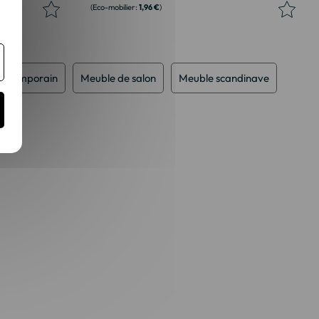
1,96 €
ontemporain
Meuble de salon
Meuble scandinave