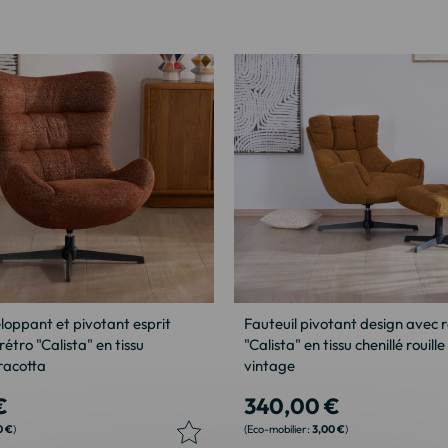
loppant et pivotant esprit
Fauteuil pivotant design avec 
rétro "Calista" en tissu
"Calista" en tissu chenillé rouille
racotta
vintage
€
340,00 €
0 €
3,00 €