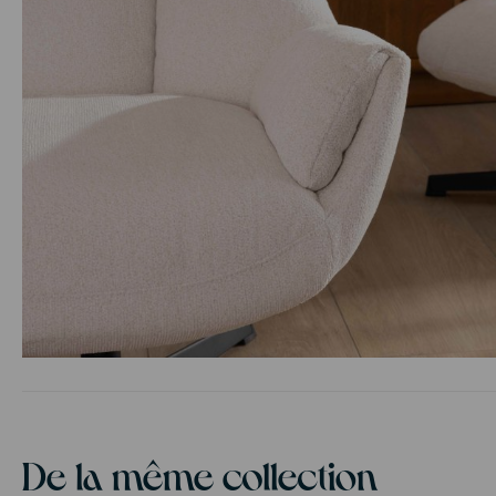
Passer
au
début
de
la
De la même collection
Galerie