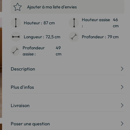
Ajouter à ma liste d'envies
Hauteur assise
46
Hauteur :
87 cm
:
cm
Longueur :
72,5 cm
Profondeur :
79 cm
Profondeur
49
assise :
cm
Description
Plus d'infos
Livraison
Poser une question