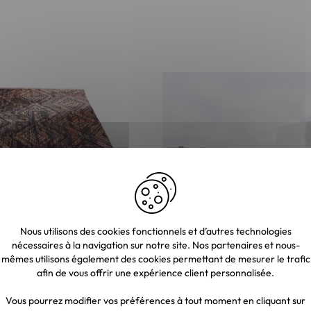
Nous utilisons des cookies fonctionnels et d’autres technologies
nécessaires à la navigation sur notre site. Nos partenaires et nous-
mêmes utilisons également des cookies permettant de mesurer le trafic
en coton imprimé esprit
Grand banc TV en manguier esp
afin de vous offrir une expérience client personnalisée.
x270cm "Cocoon"
"Orobie" 185 cm
€
698,10 €
Vous pourrez modifier vos préférences à tout moment en cliquant sur