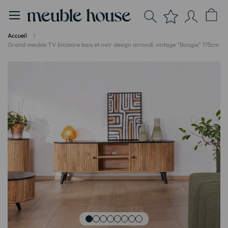
Panneau de gestion des cookies
Accueil
Grand meuble TV bicolore bois et noir design arrondi vintage "Boogie" 175cm
Passer
à
la
fin
de
la
galerie
d’images