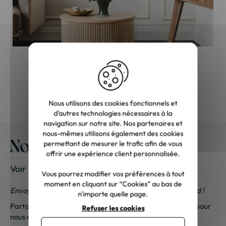
Meuble en bois : comment choisir la bonne
teinte ?
Nous utilisons des cookies fonctionnels et
d’autres technologies nécessaires à la
navigation sur notre site. Nos partenaires et
nous-mêmes utilisons également des cookies
Nos meubles chez vous
permettant de mesurer le trafic afin de vous
offrir une expérience client personnalisée.
Voir les photos de nos clients
Vous pourrez modifier vos préférences à tout
moment en cliquant sur “Cookies” au bas de
Envoyez-nous vos photos ; une petite surprise vous attend !
n'importe quelle page.
Partagez vos photos et recevez une surprise !
Cliquez ici
pour
Refuser les cookies
nous envoyer vos photos. Une petite attention vous sera