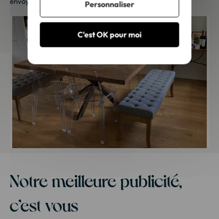
envoyée sous 48h à 72h ouvrées. Merci de votre fidélité !
Personnaliser
C'est OK pour moi
Notre meilleure publicité,
c’est vous