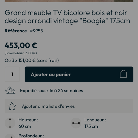
Passer
Grand meuble TV bicolore bois et noir
au
début
design arrondi vintage "Boogie" 175cm
de
Référence
9955
la
Galerie
453,00 €
d’images
3,00 €
Ou 3 x 151,00 € (sans frais)
Ajouter au panier
Expédié sous :
16 à 24 semaines
Ajouter à ma liste d'envies
Hauteur :
Longueur :
60 cm
175 cm
Profondeur :