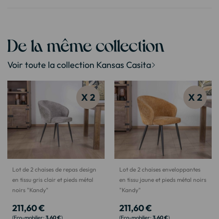
De la même collection
Voir toute la collection Kansas Casita
X 2
X 2
Lot de 2 chaises de repas design
Lot de 2 chaises enveloppantes
en tissu gris clair et pieds métal
en tissu jaune et pieds métal noirs
noirs "Kandy"
"Kandy"
211,60 €
211,60 €
3,60 €
3,60 €