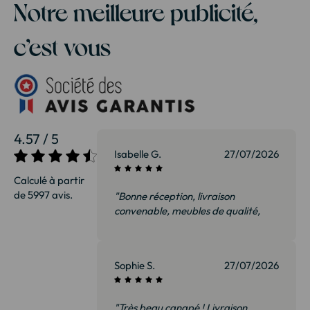
Notre meilleure publicité,
c’est vous
4.57 / 5
Isabelle G.
27/07/2026
Calculé à partir
de 5997 avis.
"Bonne réception, livraison
convenable, meubles de qualité,
nous sommes ravis et surtout pas
déçus. Je recommanderai sans
hésiter"
Sophie S.
27/07/2026
"Très beau canapé ! Livraison