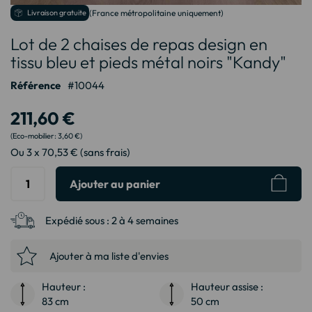
Passer
Livraison gratuite
(France métropolitaine uniquement)
au
Lot de 2 chaises de repas design en
début
de
tissu bleu et pieds métal noirs "Kandy"
la
Galerie
Référence
10044
d’images
211,60 €
3,60 €
Ou 3 x 70,53 € (sans frais)
Ajouter au panier
Expédié sous :
2 à 4 semaines
Ajouter à ma liste d'envies
Hauteur :
Hauteur assise :
83 cm
50 cm