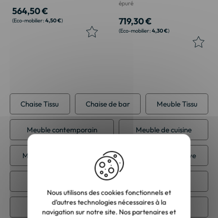
épuré
564,50 €
719,30 €
4,50 €
4,30 €
Chaise Tissu
Chaise de bar
Meuble Tissu
Meuble contemporain
Meuble de cuisine
Meuble de salle à manger
Meuble scandinave
Tabouret de bar
Tabouret de cuisine
Nous utilisons des cookies fonctionnels et
d’autres technologies nécessaires à la
Tabouret salle à manger
navigation sur notre site. Nos partenaires et