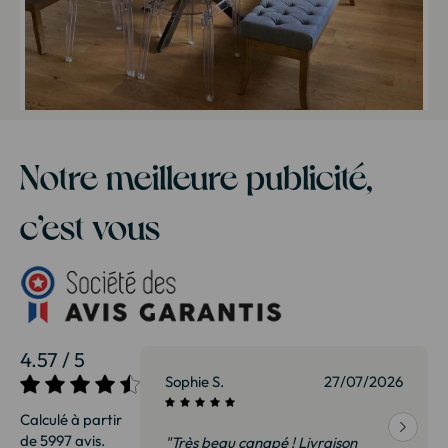
Notre meilleure publicité,
c’est vous
4.57 / 5
27/07/2026
Sophie S.
27/07/2026
Calculé à partir
de 5997 avis.
vraison
"Très beau canapé ! Livraison