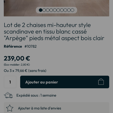
Passer
Lot de 2 chaises mi-hauteur style
au
début
scandinave en tissu blanc cassé
de
"Arpège" pieds métal aspect bois clair
la
Galerie
Référence
10782
d’images
239,00 €
2,80 €
Ou 3 x 79,66 € (sans frais)
Ajouter au panier
Expédié sous :
1 semaine
Ajouter à ma liste d'envies