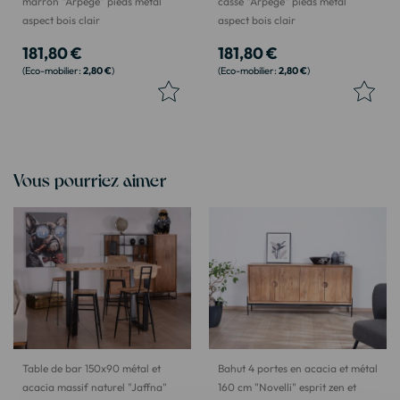
marron "Arpège" pieds métal
cassé "Arpège" pieds métal
aspect bois clair
aspect bois clair
181,80 €
181,80 €
2,80 €
2,80 €
Vous pourriez aimer
Table de bar 150x90 métal et
Bahut 4 portes en acacia et métal
acacia massif naturel "Jaffna"
160 cm "Novelli" esprit zen et