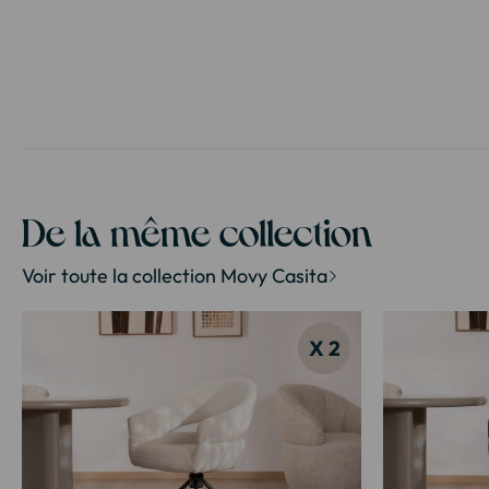
début
de
la
Galerie
d’images
De la même collection
Voir toute la collection Movy Casita
X 2