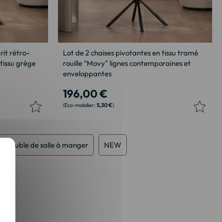
rit rétro-
Lot de 2 chaises pivotantes en tissu tramé
tissu grège
rouille “Movy" lignes contemporaines et
enveloppantes
196,00 €
5,30 €
Meuble de salle à manger
NEW