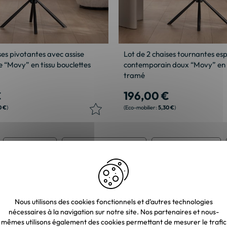
ses pivotantes avec assise
Lot de 2 chaises tournantes esp
 “Movy” en tissu bouclettes
contemporain doux “Movy” en 
tramé
€
196,00 €
0 €
5,30 €
Meuble Tissu
Meuble contemporain
Meuble de cuisine
Nous utilisons des cookies fonctionnels et d’autres technologies
nécessaires à la navigation sur notre site. Nos partenaires et nous-
mêmes utilisons également des cookies permettant de mesurer le trafic