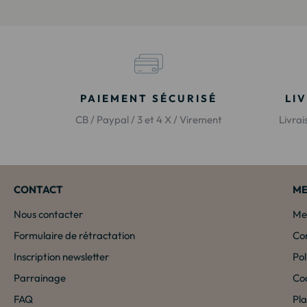
PAIEMENT SÉCURISÉ
LI
CB / Paypal / 3 et 4 X / Virement
Livra
CONTACT
ME
Nous contacter
Men
Formulaire de rétractation
Con
Inscription newsletter
Pol
Parrainage
Co
FAQ
Pla