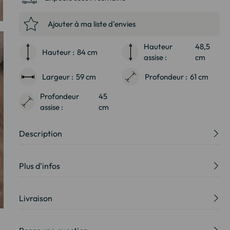
Ajouter à ma liste d'envies
Hauteur
48,5
Hauteur :
84 cm
assise :
cm
Largeur :
59 cm
Profondeur :
61 cm
Profondeur
45
assise :
cm
Description
Plus d'infos
Livraison