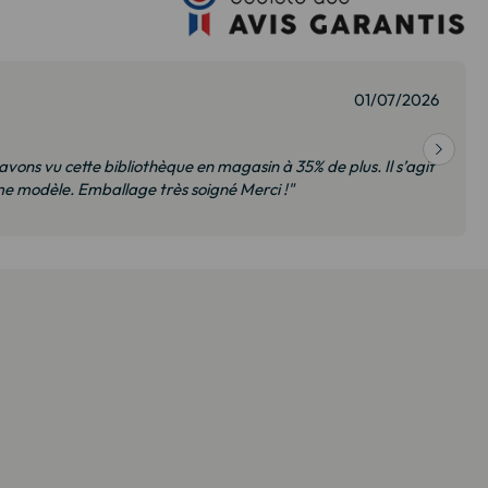
27/07/2026
vraison convenable, meubles de qualité, nous sommes ravis et
Je recommanderai sans hésiter"