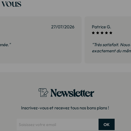
t vous
01/07/2026
Isabelle G.
èque en magasin à 35% de plus. Il s’agit
"Bonne réception, li
ès soigné Merci !"
surtout pas déçus. 
Newsletter
Inscrivez-vous et recevez tous nos bons plans !
OK