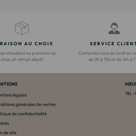
VRAISON AU CHOIX
SERVICE CLIEN
ison standard ou premium au
Contactez nous du lundi au v
choix et retrait dépôt
de 9h à 12h et de 14h à 
NTIONS
MEU
Tél. 
tions légales
ditions générales de ventes
itique de confidentialité
okies
n de site