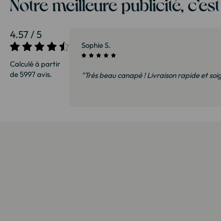
Notre meilleure publicité, c’es
4.57 / 5
27/07/2026
Patrice G.
Calculé à partir
de 5997 avis.
"Très satisfait. Nous avons vu cette biblioth
exactement du même modèle. Emballage tr