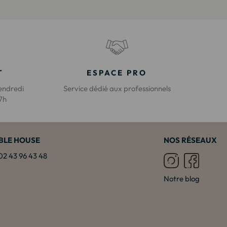
T
ESPACE PRO
endredi
Service dédié aux professionnels
17h
BLE HOUSE
NOS RÉSEAUX
: 02 43 96 43 48
Notre blog