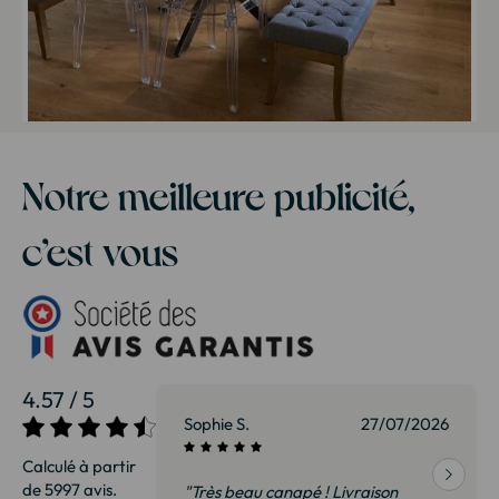
Notre meilleure publicité,
c’est vous
4.57 / 5
27/07/2026
Sophie S.
27/07/2026
Calculé à partir
de 5997 avis.
vraison
"Très beau canapé ! Livraison