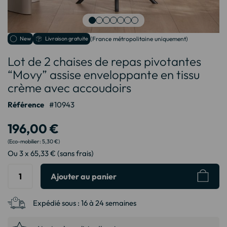
Passer
New
Livraison gratuite
(France métropolitaine uniquement)
au
Lot de 2 chaises de repas pivotantes
début
de
“Movy” assise enveloppante en tissu
la
crème avec accoudoirs
Galerie
d’images
Référence
10943
196,00 €
5,30 €
Ou 3 x 65,33 € (sans frais)
Ajouter au panier
Expédié sous :
16 à 24 semaines