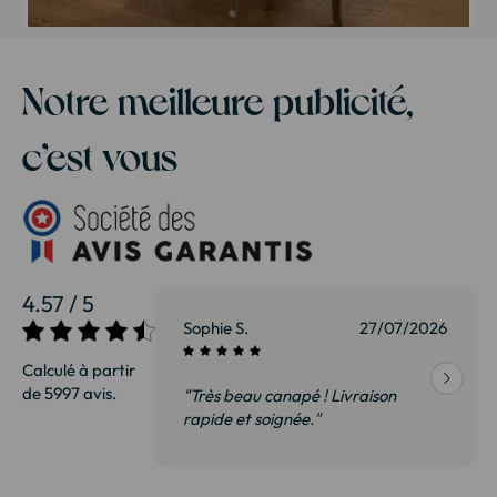
Notre meilleure publicité,
c’est vous
4.57 / 5
27/07/2026
Sophie S.
27/07/2026
Calculé à partir
de 5997 avis.
vraison
"Très beau canapé ! Livraison
 de qualité,
rapide et soignée."
t surtout pas
derai sans