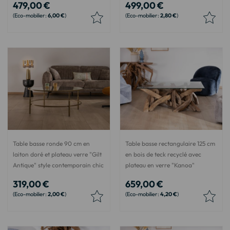
479,00 €
499,00 €
6,00 €
2,80 €
Table basse ronde 90 cm en
Table basse rectangulaire 125 cm
laiton doré et plateau verre "Gilt
en bois de teck recyclé avec
Antique" style contemporain chic
plateau en verre "Kanoa"
319,00 €
659,00 €
2,00 €
4,20 €