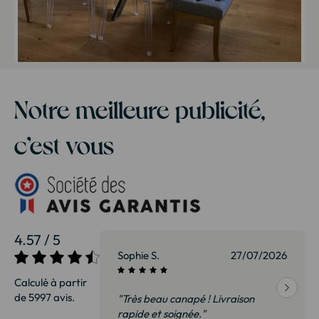
Notre meilleure publicité,
c’est vous
4.57 / 5
27/07/2026
Sophie S.
27/07/2026
Calculé à partir
de 5997 avis.
vraison
"Très beau canapé ! Livraison
 de qualité,
rapide et soignée."