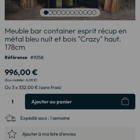
Passer
Meuble bar container esprit récup en
au
début
métal bleu nuit et bois "Crazy" haut.
de
178cm
la
Galerie
Référence
9258
d’images
996,00 €
6,00 €
Ou 3 x 332,00 € (sans frais)
Ajouter au panier
Expédié sous :
1 semaine
Ajouter à ma liste d'envies