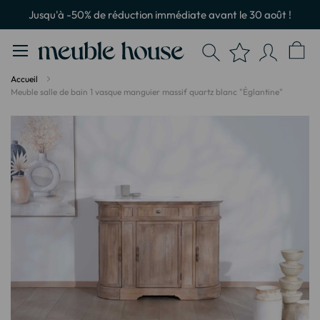
Panneau de gestion des cookies
Jusqu'à -50% de réduction immédiate avant le 30 août !
Accueil
Meuble salle de bain 1 vasque manguier massif quartz blanc "Églantine"
Passer
à
la
fin
de
la
galerie
d’images