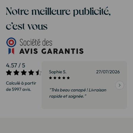
Notre meilleure publicité,
c’est vous
4.57 / 5
27/07/2026
Sophie S.
27/07/2026
Calculé à partir
de 5997 avis.
vraison
"Très beau canapé ! Livraison
 de qualité,
rapide et soignée."
t surtout pas
derai sans