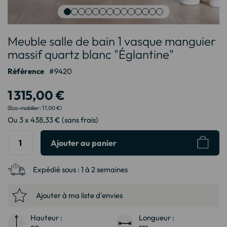
Passer
Meuble salle de bain 1 vasque manguier
au
début
massif quartz blanc "Églantine"
de
Référence
9420
la
Galerie
1 315,00 €
d’images
17,00 €
Ou 3 x 438,33 € (sans frais)
Ajouter au panier
Expédié sous :
1 à 2 semaines
Ajouter à ma liste d'envies
Hauteur :
Longueur :