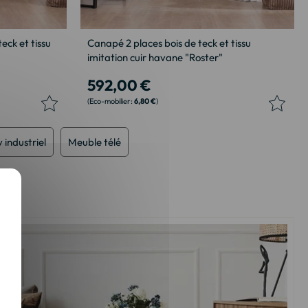
eck et tissu
Canapé 2 places bois de teck et tissu
imitation cuir havane "Roster"
592,00 €
6,80 €
 industriel
Meuble télé