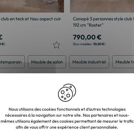
 club en teck et tissu aspect cuir
Canapé 3 personnes style club t
192 cm "Roster"
€
790,00 €
0 €
10,50 €
ntemporain
Meuble de salon
Meuble industriel
Meuble tv
Nous utilisons des cookies fonctionnels et d’autres technologies
nécessaires à la navigation sur notre site. Nos partenaires et nous-
mêmes utilisons également des cookies permettant de mesurer le trafic
afin de vous offrir une expérience client personnalisée.