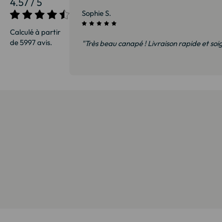
4.57 / 5
27/07/2026
Sophie S.
Calculé à partir
de 5997 avis.
sommes ravis et
"Très beau canapé ! Livraison rapide et soi