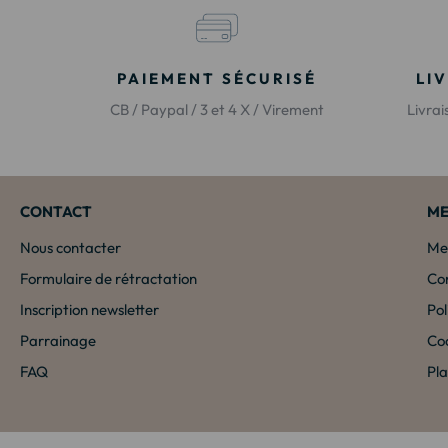
PAIEMENT SÉCURISÉ
LI
CB / Paypal / 3 et 4 X / Virement
Livra
CONTACT
ME
Nous contacter
Men
Formulaire de rétractation
Con
Inscription newsletter
Pol
Parrainage
Co
FAQ
Pla