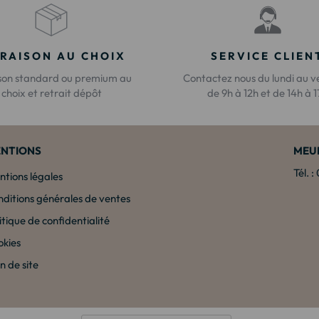
VRAISON AU CHOIX
SERVICE CLIEN
ison standard ou premium au
Contactez nous du lundi au v
choix et retrait dépôt
de 9h à 12h et de 14h à 
NTIONS
MEU
Tél. 
tions légales
ditions générales de ventes
itique de confidentialité
okies
n de site