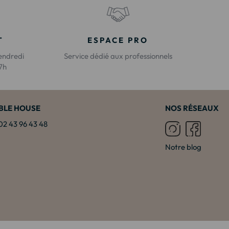
T
ESPACE PRO
endredi
Service dédié aux professionnels
17h
BLE HOUSE
NOS RÉSEAUX
: 02 43 96 43 48
Notre blog