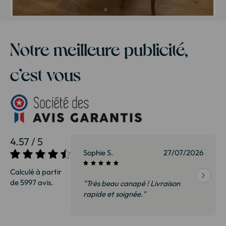
Notre meilleure publicité,
c’est vous
4.57 / 5
27/07/2026
Sophie S.
27/07/2026
Calculé à partir
de 5997 avis.
vraison
"Très beau canapé ! Livraison
 de qualité,
rapide et soignée."
t surtout pas
derai sans