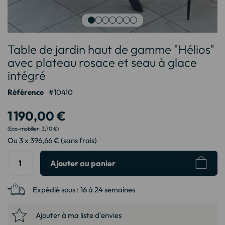
Passer
Table de jardin haut de gamme "Hélios"
au
début
avec plateau rosace et seau à glace
de
intégré
la
Galerie
Référence
10410
d’images
1 190,00 €
3,70 €
Ou 3 x 396,66 € (sans frais)
Ajouter au panier
Expédié sous :
16 à 24 semaines
Ajouter à ma liste d'envies