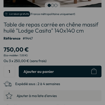
Passer
Livraison gratuite
(France métropolitaine uniquement)
au
Table de repas carrée en chêne massif
début
de
huilé "Lodge Casita" 140x140 cm
la
Galerie
Référence
9447
d’images
750,00 €
7,00 €
Ou 3 x 250,00 € (sans frais)
Ajouter au panier
Expédié sous :
2 à 4 semaines
Ajouter à ma liste d'envies