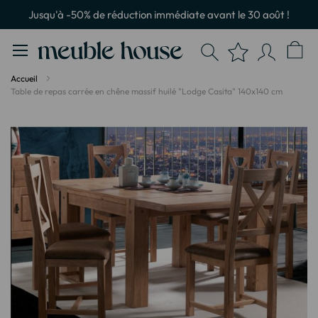
Panneau de gestion des cookies
Jusqu'à -50% de réduction immédiate avant le 30 août !
Accueil
Table de repas carrée en chêne massif huilé "Lodge Casita" 140x140 cm
Passer
à
la
fin
de
la
galerie
d’images