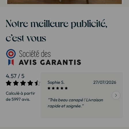
Notre meilleure publicité,
c’est vous
4.57 / 5
27/07/2026
Patrice G.
01/07/2026
Calculé à partir
de 5997 avis.
Livraison
"Très satisfait. Nous avons vu cette
bibliothèque en magasin à 35% de
plus. Il s’agit exactement du même
modèle. Emballage très soigné
Merci !"