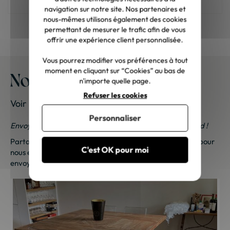
navigation sur notre site. Nos partenaires et
nous-mêmes utilisons également des cookies
permettant de mesurer le trafic afin de vous
offrir une expérience client personnalisée.
Vous pourrez modifier vos préférences à tout
moment en cliquant sur “Cookies” au bas de
Nos meubles chez vous
n'importe quelle page.
Refuser les cookies
Voir les photos de nos clients
Personnaliser
Envoyez-nous vos photos ; une petite surprise vous attend !
Partagez vos photos et recevez une surprise !
Cliquez ici
pour
C'est OK pour moi
nous envoyer vos photos. Une petite attention vous sera
envoyée sous 48h à 72h ouvrées. Merci de votre fidélité !