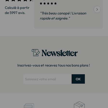
Calculé à partir
de 5997 avis.
vraison
"Très beau canapé ! Livraison
 de qualité,
rapide et soignée."
t surtout pas
derai sans
Newsletter
Inscrivez-vous et recevez tous nos bons plans !
OK