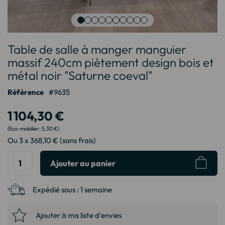
Passer
Table de salle à manger manguier
au
début
massif 240cm piètement design bois et
de
métal noir "Saturne coeval"
la
Galerie
Référence
9635
d’images
1 104,30 €
5,30 €
Ou 3 x 368,10 € (sans frais)
Ajouter au panier
Expédié sous :
1 semaine
Ajouter à ma liste d'envies