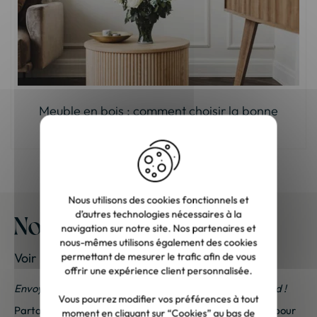
Meuble en bois : comment choisir la bonne
teinte ?
Nous utilisons des cookies fonctionnels et
d’autres technologies nécessaires à la
Nos meubles chez vous
navigation sur notre site. Nos partenaires et
nous-mêmes utilisons également des cookies
Voir les photos de nos clients
permettant de mesurer le trafic afin de vous
offrir une expérience client personnalisée.
Envoyez-nous vos photos ; une petite surprise vous attend !
Vous pourrez modifier vos préférences à tout
Partagez vos photos et recevez une surprise !
Cliquez ici
pour
moment en cliquant sur “Cookies” au bas de