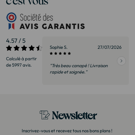
4.57 / 5
27/07/2026
Sophie S.
27/07/2026
Calculé à partir
de 5997 avis.
vraison
"Très beau canapé ! Livraison
 de qualité,
rapide et soignée."
t surtout pas
derai sans
Newsletter
Inscrivez-vous et recevez tous nos bons plans !