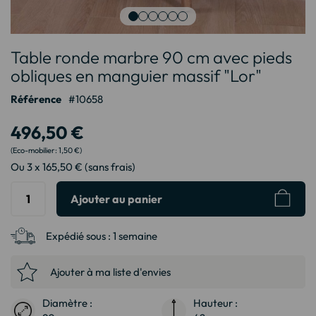
Passer
Table ronde marbre 90 cm avec pieds
au
début
obliques en manguier massif "Lor"
de
Référence
10658
la
Galerie
496,50 €
d’images
1,50 €
Ou 3 x 165,50 € (sans frais)
Ajouter au panier
Expédié sous :
1 semaine
Ajouter à ma liste d'envies
Diamètre :
Hauteur :