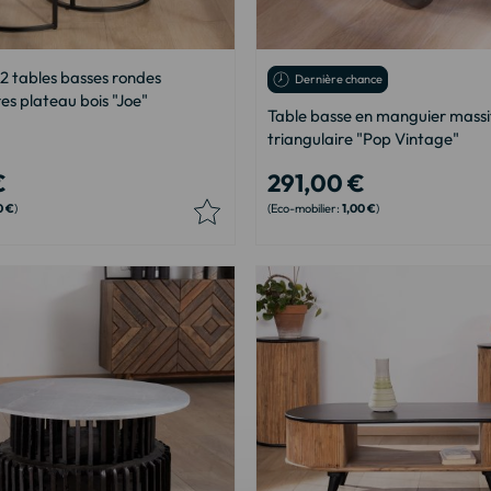
2 tables basses rondes
Dernière chance
es plateau bois "Joe"
Table basse en manguier massi
triangulaire "Pop Vintage"
€
291,00 €
0 €
1,00 €