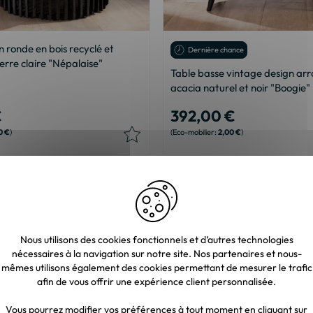
n ronde en bois recyclé et
Dernière chance
erre claire "Népalaise"
Table basse vintage design arr
acacia naturel et noir "Boogie"
€
392,00 €
0 €
2,00 €
Nous utilisons des cookies fonctionnels et d’autres technologies
nécessaires à la navigation sur notre site. Nos partenaires et nous-
mêmes utilisons également des cookies permettant de mesurer le trafic
afin de vous offrir une expérience client personnalisée.
Vous pourrez modifier vos préférences à tout moment en cliquant sur