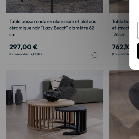
Table basse ronde en aluminium et plateau
Table basse 
céramique noir "Lazy Beach" diamètre 62
et structure
cm
126 cm
297,00 €
762,10 €
2,00 €
3,1