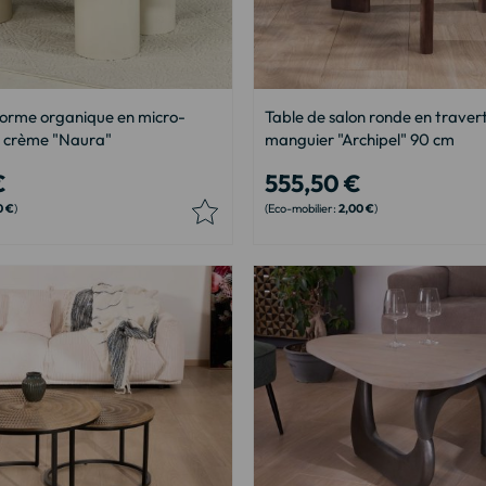
forme organique en micro-
Table de salon ronde en travert
é crème "Naura"
manguier "Archipel" 90 cm
€
555,50 €
0 €
2,00 €