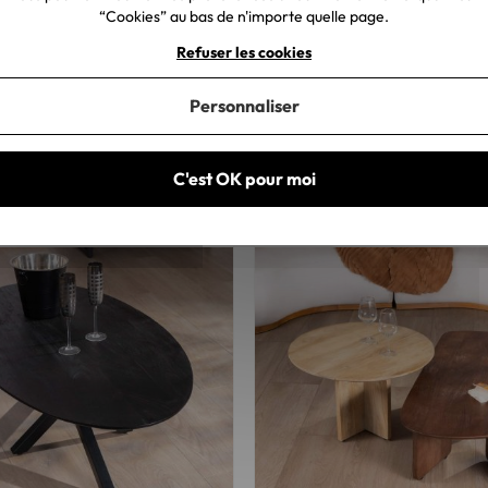
“Cookies” au bas de n'importe quelle page.
Refuser les cookies
design noire plateau céramique
Table basse ronde laiton antiqu
 3 pieds "Sokha Beach" diamètre
"Gilt Antique"
Personnaliser
499,00 €
C'est OK pour moi
0 €
2,80 €