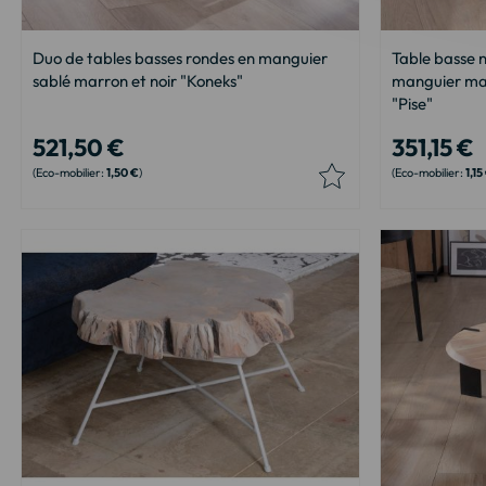
Duo de tables basses rondes en manguier
Table basse n
sablé marron et noir "Koneks"
manguier mas
"Pise"
521,50 €
351,15 €
1,50 €
1,15