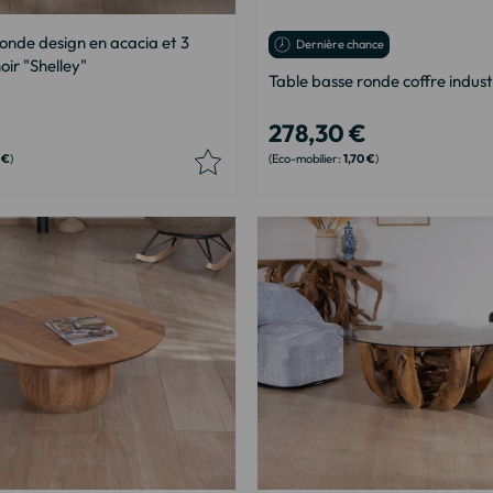
onde design en acacia et 3
Dernière chance
oir "Shelley"
Table basse ronde coffre industr
278,30 €
 €
1,70 €