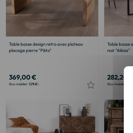
Table basse design retro avec plateau
Table basse e
placage pierre "Pikto"
noir "Alésia"
369,00 €
282,20 
1,75 €
2,2