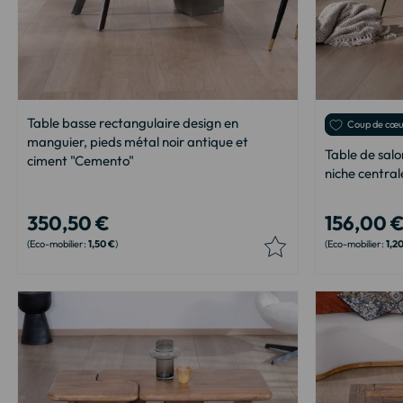
Table basse rectangulaire design en
Coup de cœ
manguier, pieds métal noir antique et
Table de sal
ciment "Cemento"
niche centra
350,50 €
156,00 
1,50 €
1,2