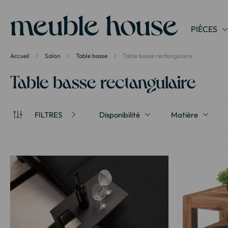
Panneau de gestion des cookies
PIÈCES
Accueil
Salon
Table basse
Table basse rectangulaire
Table basse rectangulaire
FILTRES
Disponibilité
Matière