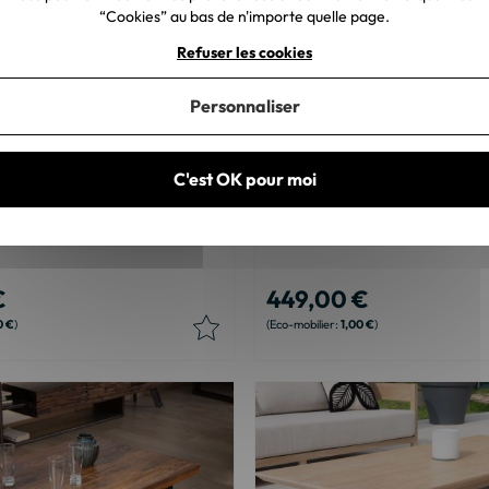
“Cookies” au bas de n'importe quelle page.
Refuser les cookies
Personnaliser
n rectangulaire recto-verso
Duo de tables gigognes noires 
C'est OK pour moi
 avec tiroirs et contour noirs
pour l'extérieur
110cm
€
449,00 €
0 €
1,00 €