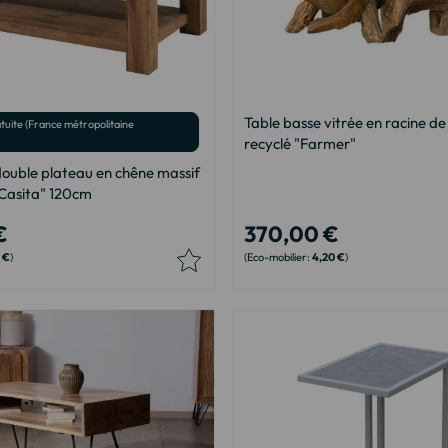
Table basse vitrée en racine de
atuite (France métropolitaine
recyclé "Farmer"
double plateau en chêne massif
 Casita" 120cm
€
370,00 €
4 €
4,20 €