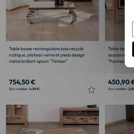
Table basse rectangulaire bois recyclé
Table de salo
rustique, plateau verre et pieds design
acacia massif
métal brillant opium "Timber"
"Fantaisie" 
754,50 €
450,90 
4,50 €
2,5