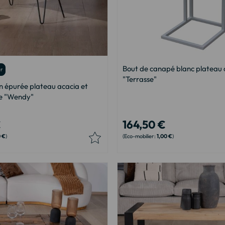
Bout de canapé blanc plateau
ur
"Terrasse"
on épurée plateau acacia et
le "Wendy"
€
164,50 €
0 €
1,00 €