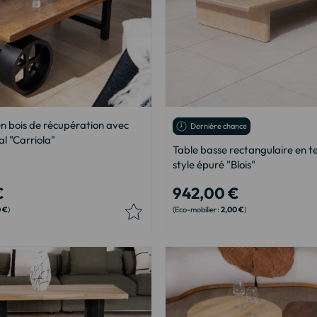
en bois de récupération avec
Dernière chance
l "Carriola"
Table basse rectangulaire en t
style épuré "Blois"
€
942,00 €
0 €
2,00 €