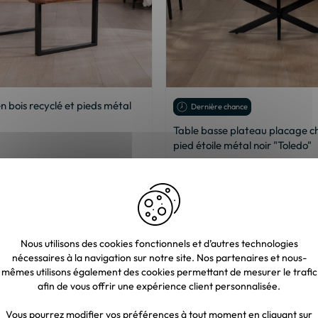
n bois recyclé et pieds métal
Dernière chance
Table basse plateau placage ch
pied étoile métal noir "Toledo"
€
289,50 €
0 €
2,00 €
Nous utilisons des cookies fonctionnels et d’autres technologies
nécessaires à la navigation sur notre site. Nos partenaires et nous-
mêmes utilisons également des cookies permettant de mesurer le trafic
afin de vous offrir une expérience client personnalisée.
Vous pourrez modifier vos préférences à tout moment en cliquant sur