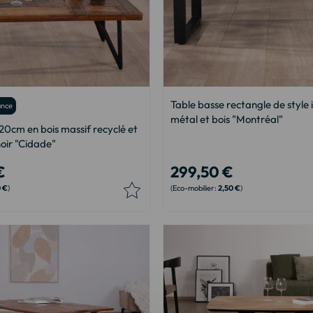
Table basse rectangle de style i
ance
métal et bois "Montréal"
20cm en bois massif recyclé et
oir "Cidade"
€
299,50 €
0 €
2,50 €