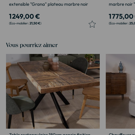
extensible "Grana" plateau marbre noir
marbre noir 
1 249,00 €
1 775,00
21,50 €
25,
Vous pourriez aimer
Table rectangulaire 180cm acacia finition
Chauffeuse r