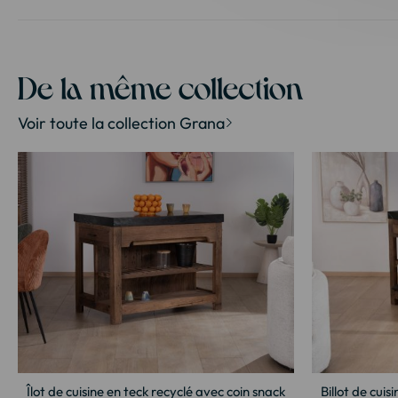
Passer
au
début
de
la
De la même collection
Galerie
d’images
Voir toute la collection Grana
Îlot de cuisine en teck recyclé avec coin snack
Billot de cuis