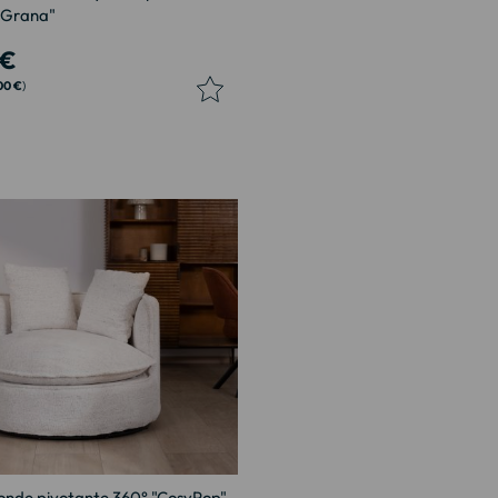
"Grana"
 €
00 €
onde pivotante 360° "CosyPop"