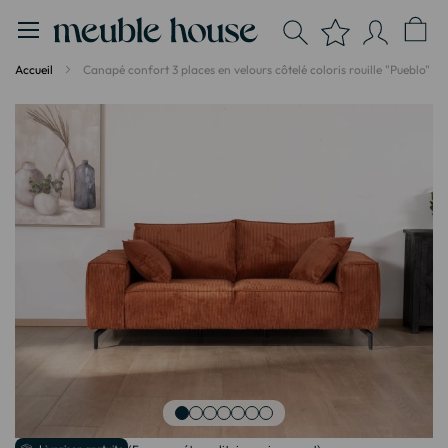
Panneau de gestion des cookies
Accueil
Canapé confort 3 places en velours côtelé coloris rouille "Pueblo"
Passer
à
la
fin
de
la
galerie
d’images
Passer