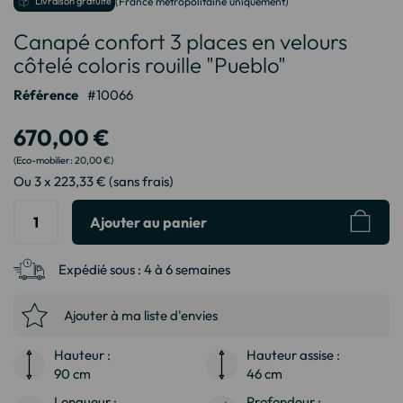
Livraison gratuite
(France métropolitaine uniquement)
au
Canapé confort 3 places en velours
début
de
côtelé coloris rouille "Pueblo"
la
Galerie
Référence
10066
d’images
670,00 €
20,00 €
Ou 3 x 223,33 € (sans frais)
Ajouter au panier
Expédié sous :
4 à 6 semaines
Ajouter à ma liste d'envies
Hauteur :
Hauteur assise :
90 cm
46 cm
Longueur :
Profondeur :