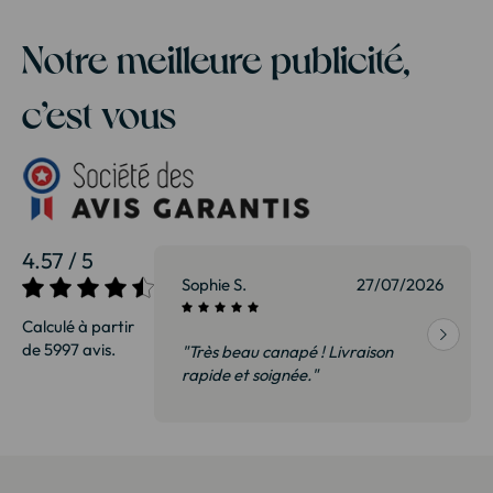
Notre meilleure publicité,
c’est vous
4.57 / 5
27/07/2026
Sophie S.
27/07/2026
Calculé à partir
de 5997 avis.
vraison
"Très beau canapé ! Livraison
 de qualité,
rapide et soignée."
t surtout pas
derai sans