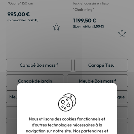
"Ozone" 150 cm
teck et coussin en tissu
"Chair'ming"
995,00 €
1 199,50 €
3,20 €
5,50 €
Canapé Bois massif
Canapé Tissu
Canapé de jardin
Meuble Bois massif
Meuble Teck massif
Meuble Tissu
Meuble classique
Meuble contemporain
Meuble de jardin
Nous utilisons des cookies fonctionnels et
d’autres technologies nécessaires à la
Meuble ethnique
Salon de jardin
navigation sur notre site. Nos partenaires et