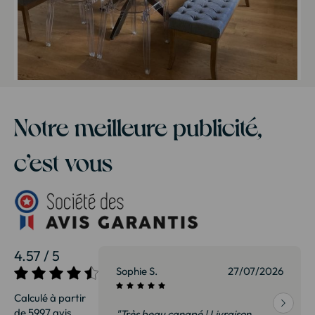
Notre meilleure publicité,
c’est vous
4.57 / 5
27/07/2026
Sophie S.
27/07/2026
Calculé à partir
de 5997 avis.
vraison
"Très beau canapé ! Livraison