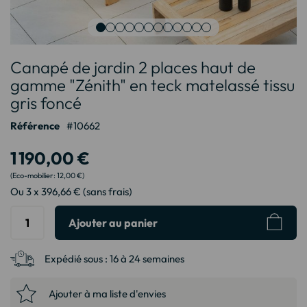
Passer
Canapé de jardin 2 places haut de
au
début
gamme "Zénith" en teck matelassé tissu
de
gris foncé
la
Galerie
Référence
10662
d’images
1 190,00 €
12,00 €
Ou 3 x 396,66 € (sans frais)
Ajouter au panier
Expédié sous :
16 à 24 semaines
Ajouter à ma liste d'envies