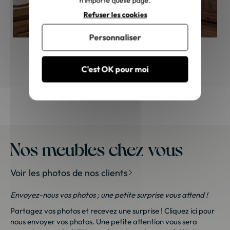
n'importe quelle page.
Refuser les cookies
Personnaliser
Comment choisir une table console ?
C'est OK pour moi
Nos meubles chez vous
Voir les photos de nos clients
Envoyez-nous vos photos ; une petite surprise vous attend !
Partagez vos photos et recevez une surprise !
Cliquez ici
pour
nous envoyer vos photos. Une petite attention vous sera