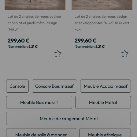
Lot de 2 chaises de repas couleur
Lot de 2 chaises de repas design
chocolat et pieds métal design
et enveloppantes "Niko" tissu vert
"Niko"
kaki
299,60 €
299,60 €
5,21 €
5,21 €
Console
Console Bois massif
Meuble Acacia massif
Meuble Bois massif
Meuble Métal
Meuble de rangement Métal
Meuble de salle à manger
Meuble ethnique