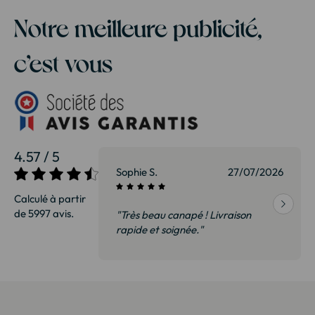
Notre meilleure publicité,
c’est vous
4.57 / 5
27/07/2026
Sophie S.
27/07/2026
Calculé à partir
de 5997 avis.
vraison
"Très beau canapé ! Livraison
 de qualité,
rapide et soignée."
t surtout pas
derai sans