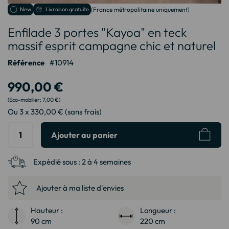
Passer
New
Livraison gratuite
(France métropolitaine uniquement)
au
Enfilade 3 portes "Kayoa" en teck
début
de
massif esprit campagne chic et naturel
la
Galerie
Référence
10914
d’images
990,00 €
7,00 €
Ou 3 x 330,00 € (sans frais)
Ajouter au panier
Expédié sous :
2 à 4 semaines
Ajouter à ma liste d'envies
Hauteur :
Longueur :
90 cm
220 cm