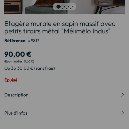
Passer
Etagère murale en sapin massif avec
au
début
petits tiroirs métal "Mélimélo Indus"
de
Référence
9817
la
Galerie
90,00 €
d’images
0,66 €
Ou 3 x 30,00 € (sans frais)
Épuisé
Description
Plus d'infos