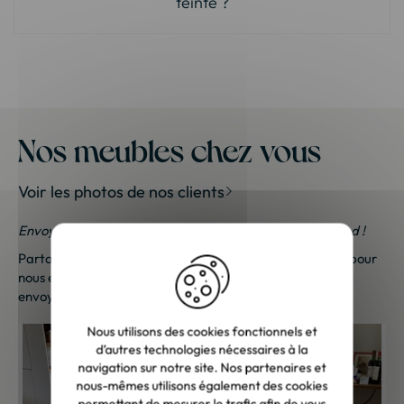
teinte ?
Nos meubles chez vous
Voir les photos de nos clients
Envoyez-nous vos photos ; une petite surprise vous attend !
Partagez vos photos et recevez une surprise !
Cliquez ici
pour
nous envoyer vos photos. Une petite attention vous sera
envoyée sous 48h à 72h ouvrées. Merci de votre fidélité !
Nous utilisons des cookies fonctionnels et
d’autres technologies nécessaires à la
navigation sur notre site. Nos partenaires et
nous-mêmes utilisons également des cookies
permettant de mesurer le trafic afin de vous