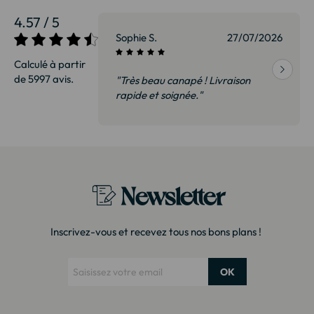
4.57 / 5
e S.
27/07/2026
Patrice G.
01/
Calculé à partir
de 5997 avis.
 beau canapé ! Livraison
"Très satisfait. Nous avons vu
e et soignée."
bibliothèque en magasin à 3
plus. Il s’agit exactement d
modèle. Emballage très soig
Merci !"
Newsletter
Inscrivez-vous et recevez tous nos bons plans !
OK