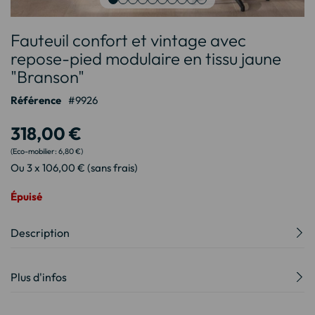
Passer
Fauteuil confort et vintage avec
au
début
repose-pied modulaire en tissu jaune
de
"Branson"
la
Galerie
Référence
9926
d’images
318,00 €
6,80 €
Ou 3 x 106,00 € (sans frais)
Épuisé
Description
Plus d'infos