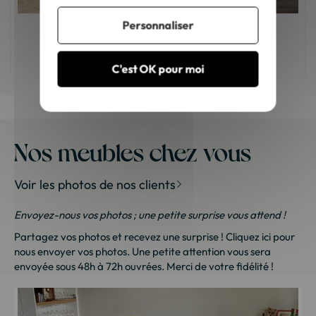
Personnaliser
Comment choisir son fauteuil de salon ?
C'est OK pour moi
Nos meubles chez vous
Voir les photos de nos clients
Envoyez-nous vos photos ; une petite surprise vous attend !
Partagez vos photos et recevez une surprise !
Cliquez ici
pour
nous envoyer vos photos. Une petite attention vous sera
envoyée sous 48h à 72h ouvrées. Merci de votre fidélité !