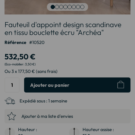
Passer
Fauteuil d'appoint design scandinave
au
début
en tissu bouclette écru "Archéa"
de
Référence
10520
la
Galerie
532,50 €
d’images
3,50 €
Ou 3 x 177,50 € (sans frais)
Ajouter au panier
Expédié sous :
1 semaine
Ajouter à ma liste d'envies
Hauteur :
Hauteur assise :