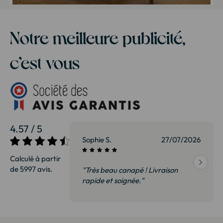
Notre meilleure publicité,
c’est vous
4.57 / 5
27/07/2026
Sophie S.
27/07/2026
Calculé à partir
de 5997 avis.
vraison
"Très beau canapé ! Livraison
 de qualité,
rapide et soignée."
t surtout pas
derai sans