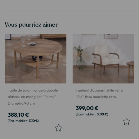
Vous pourriez aimer
Table de salon ronde à double
Fauteuil d'appoint style rétro
plateau en manguier "Plume"
"Pio" tissu bouclette écru
Diamètre 90 cm
399,00 €
388,10 €
3,00 €
3,10 €